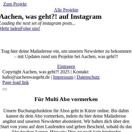
Zum Projekt
Alle Projekte
Aachen, was geht?! auf Instagram
Loading the next set of instagram posts...
Mehr laden
Folge uns!
Updates: Der Aachen, was geht?! Newsletter
Trag hier deine Mailadresse ein, um unseren Newsletter zu bekommen
– mit Updates rund um Projekte bei Aachen, was geht?!
Eintragen
Copyright Aachen, was geht?! 2025 | Kontakt:
hallo@aachenwasgeht.de |
Impressum
|
Datenschutz
Instagram
LinkedIn
Tiktok
YouTube
Page load link
Für Multi Abo vormerken
Unsere Buchungsfunktion für Abos geht in Kürze online. Bis dahin
kannst du dein Abo vormerken, indem du hier deine Mailadresse
angibst und unseren Newsletter abonnierst. Wir halten dich über den
Start von yonu auf dem Laufenden und geben Bescheid, sobald du das
Abo buchen kannst. Hinweis: Dies ist noch kein bindender