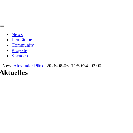
Zum
Inhalt
springen
Toggle
Navigation
News
Lernräume
Community
Projekte
Spenden
News
Alexander Plitsch
2026-08-06T11:59:34+02:00
Aktuelles