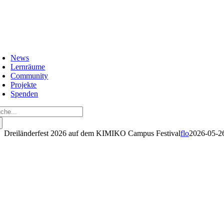
Zum
Inhalt
springen
oggle
avigation
News
Lernräume
Community
Projekte
Spenden
che
ch:
Dreiländerfest 2026 auf dem KIMIKO Campus Festival
flo
2026-05-2