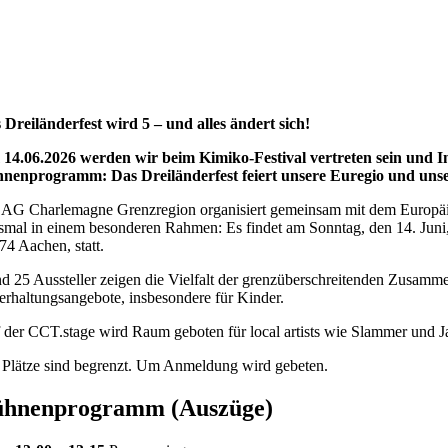
 Dreiländerfest wird 5 – und alles ändert sich!
14.06.2026 werden wir beim Kimiko-Festival vertreten sein und Int
nenprogramm: Das Dreiländerfest feiert unsere Euregio und un
 AG Charlemagne Grenzregion organisiert gemeinsam mit dem Europäis
smal in einem besonderen Rahmen: Es findet am Sonntag, den 14. Juni
74 Aachen, statt.
d 25 Aussteller zeigen die Vielfalt der grenzüberschreitenden Zusamm
erhaltungsangebote, insbesondere für Kinder.
 der CCT.stage wird Raum geboten für local artists wie Slammer und J
 Plätze sind begrenzt. Um Anmeldung wird gebeten.
hnenprogramm (Auszüge)