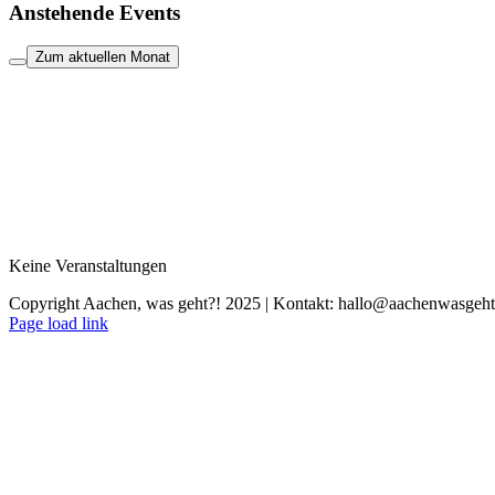
Anstehende Events
Zum aktuellen Monat
Keine Veranstaltungen
Copyright Aachen, was geht?! 2025 | Kontakt: hallo@aachenwasgeht
Instagram
LinkedIn
Tiktok
YouTube
Page load link
Nach
oben