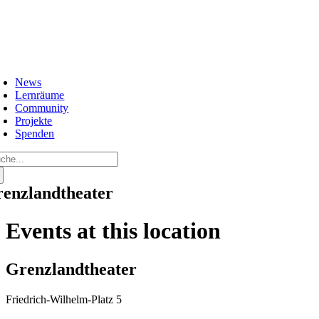
Zum
Inhalt
springen
oggle
avigation
News
Lernräume
Community
Projekte
Spenden
che
ch:
enzlandtheater
Events at this location
Grenzlandtheater
Friedrich-Wilhelm-Platz 5