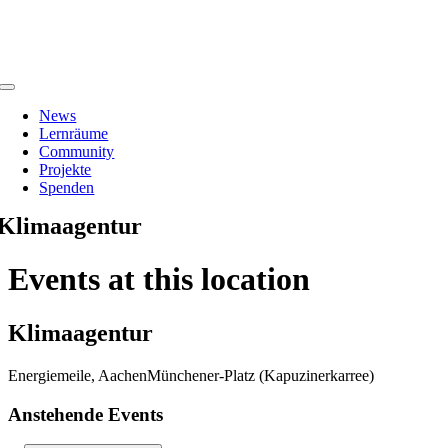
Zum
Inhalt
springen
Toggle
Navigation
News
Lernräume
Community
Projekte
Spenden
Klimaagentur
Events at this location
Klimaagentur
Energiemeile, AachenMünchener-Platz (Kapuzinerkarree)
Anstehende Events