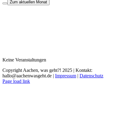
Zum aktuellen Monat
Keine Veranstaltungen
Copyright Aachen, was geht?! 2025 | Kontakt:
hallo@aachenwasgeht.de |
Impressum
|
Datenschutz
Instagram
LinkedIn
Tiktok
YouTube
Page load link
Nach
oben