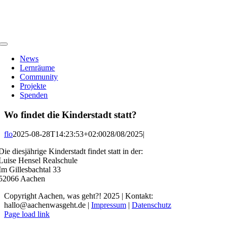
Zum
Inhalt
springen
Toggle
Navigation
News
Lernräume
Community
Projekte
Spenden
Wo findet die Kinderstadt statt?
flo
2025-08-28T14:23:53+02:00
28/08/2025
|
Die diesjährige Kinderstadt findet statt in der:
Luise Hensel Realschule
Im Gillesbachtal 33
52066 Aachen
Copyright Aachen, was geht?! 2025 | Kontakt:
hallo@aachenwasgeht.de |
Impressum
|
Datenschutz
Instagram
LinkedIn
Tiktok
YouTube
Page load link
Nach