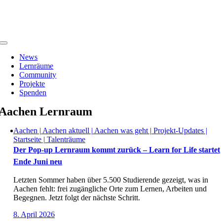
Zum
Inhalt
springen
Toggle
Navigation
News
Lernräume
Community
Projekte
Spenden
Aachen Lernraum
Aachen | Aachen aktuell | Aachen was geht | Projekt-Updates |
Startseite | Talenträume
Der Pop-up Lernraum kommt zurück – Learn for Life startet
Ende Juni neu
Letzten Sommer haben über 5.500 Studierende gezeigt, was in
Aachen fehlt: frei zugängliche Orte zum Lernen, Arbeiten und
Begegnen. Jetzt folgt der nächste Schritt.
8. April 2026