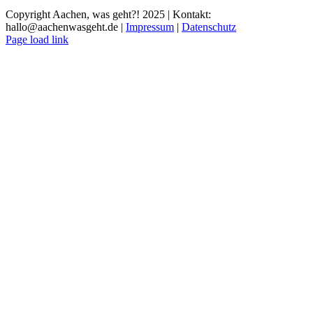
Copyright Aachen, was geht?! 2025 | Kontakt:
hallo@aachenwasgeht.de |
Impressum
|
Datenschutz
Instagram
LinkedIn
Tiktok
YouTube
Page load link
Nach
oben