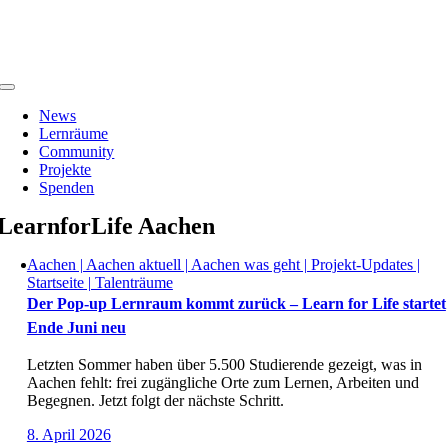
Zum
Inhalt
springen
Toggle
Navigation
News
Lernräume
Community
Projekte
Spenden
LearnforLife Aachen
Aachen | Aachen aktuell | Aachen was geht | Projekt-Updates |
Startseite | Talenträume
Der Pop-up Lernraum kommt zurück – Learn for Life startet
Ende Juni neu
Letzten Sommer haben über 5.500 Studierende gezeigt, was in
Aachen fehlt: frei zugängliche Orte zum Lernen, Arbeiten und
Begegnen. Jetzt folgt der nächste Schritt.
8. April 2026