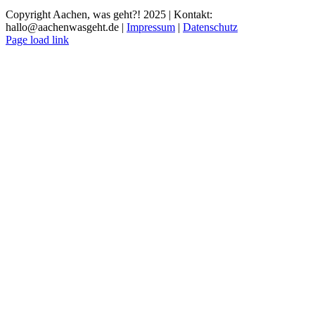
Copyright Aachen, was geht?! 2025 | Kontakt:
hallo@aachenwasgeht.de |
Impressum
|
Datenschutz
Instagram
LinkedIn
Tiktok
YouTube
Page load link
Nach
oben