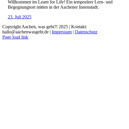
Willkommen im Learn for Life! Ein temporärer Lern- und
Begegnungsort mitten in der Aachener Innenstadt.
23. Juli 2025
Copyright Aachen, was geht?! 2025 | Kontakt:
hallo@aachenwasgeht.de |
Impressum
|
Datenschutz
Instagram
LinkedIn
Tiktok
YouTube
Page load link
Nach
oben