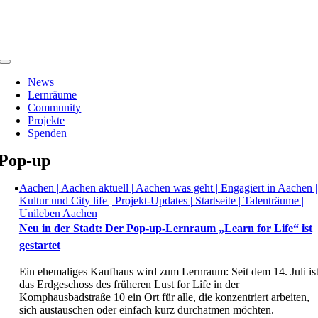
Zum
Inhalt
springen
Toggle
Navigation
News
Lernräume
Community
Projekte
Spenden
Pop-up
Aachen | Aachen aktuell | Aachen was geht | Engagiert in Aachen |
Kultur und City life | Projekt-Updates | Startseite | Talenträume |
Unileben Aachen
Neu in der Stadt: Der Pop-up-Lernraum „Learn for Life“ ist
gestartet
Ein ehemaliges Kaufhaus wird zum Lernraum: Seit dem 14. Juli is
das Erdgeschoss des früheren Lust for Life in der
Komphausbadstraße 10 ein Ort für alle, die konzentriert arbeiten,
sich austauschen oder einfach kurz durchatmen möchten.