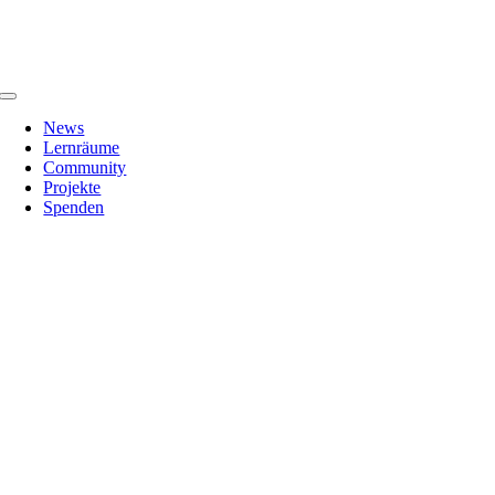
Zum
Inhalt
springen
Toggle
Navigation
News
Lernräume
Community
Projekte
Spenden