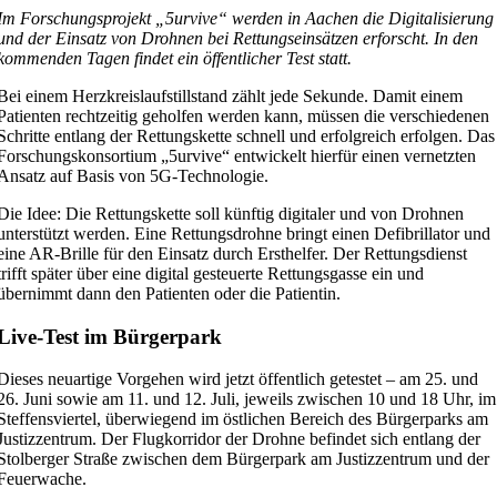
Im Forschungsprojekt „5urvive“ werden in Aachen die Digitalisierung
und der Einsatz von Drohnen bei Rettungseinsätzen erforscht. In den
kommenden Tagen findet ein öffentlicher Test statt.
Bei einem Herzkreislaufstillstand zählt jede Sekunde. Damit einem
Patienten rechtzeitig geholfen werden kann, müssen die verschiedenen
Schritte entlang der Rettungskette schnell und erfolgreich erfolgen. Das
Forschungskonsortium „5urvive“ entwickelt hierfür einen vernetzten
Ansatz auf Basis von 5G-Technologie.
Die Idee: Die Rettungskette soll künftig digitaler und von Drohnen
unterstützt werden. Eine Rettungsdrohne bringt einen Defibrillator und
eine AR-Brille für den Einsatz durch Ersthelfer. Der Rettungsdienst
trifft später über eine digital gesteuerte Rettungsgasse ein und
übernimmt dann den Patienten oder die Patientin.
Live-Test im Bürgerpark
Dieses neuartige Vorgehen wird jetzt öffentlich getestet – am 25. und
26. Juni sowie am 11. und 12. Juli, jeweils zwischen 10 und 18 Uhr, im
Steffensviertel, überwiegend im östlichen Bereich des Bürgerparks am
Justizzentrum. Der Flugkorridor der Drohne befindet sich entlang der
Stolberger Straße zwischen dem Bürgerpark am Justizzentrum und der
Feuerwache.