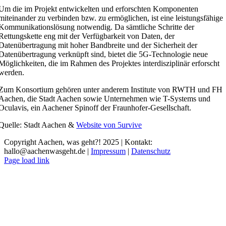
Um die im Projekt entwickelten und erforschten Komponenten
miteinander zu verbinden bzw. zu ermöglichen, ist eine leistungsfähige
Kommunikationslösung notwendig. Da sämtliche Schritte der
Rettungskette eng mit der Verfügbarkeit von Daten, der
Datenübertragung mit hoher Bandbreite und der Sicherheit der
Datenübertragung verknüpft sind, bietet die 5G-Technologie neue
Möglichkeiten, die im Rahmen des Projektes interdisziplinär erforscht
werden.
Zum Konsortium gehören unter anderem Institute von RWTH und FH
Aachen, die Stadt Aachen sowie Unternehmen wie T-Systems und
Oculavis, ein Aachener Spinoff der Fraunhofer-Gesellschaft.
Quelle: Stadt Aachen &
Website von 5urvive
Copyright Aachen, was geht?! 2025 | Kontakt:
hallo@aachenwasgeht.de |
Impressum
|
Datenschutz
Instagram
LinkedIn
Tiktok
YouTube
Page load link
Nach
oben