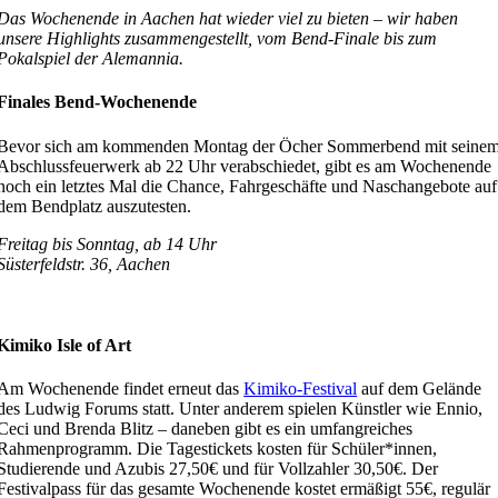
Das Wochenende in Aachen hat wieder viel zu bieten – wir haben
unsere Highlights zusammengestellt, vom Bend-Finale bis zum
Pokalspiel der Alemannia.
Finales Bend-Wochenende
Bevor sich am kommenden Montag der Öcher Sommerbend mit seine
Abschlussfeuerwerk ab 22 Uhr verabschiedet, gibt es am Wochenende
noch ein letztes Mal die Chance, Fahrgeschäfte und Naschangebote auf
dem Bendplatz auszutesten.
Freitag bis Sonntag, ab 14 Uhr
Süsterfeldstr. 36, Aachen
Kimiko Isle of Art
Am Wochenende findet erneut das
Kimiko-Festival
auf dem Gelände
des Ludwig Forums statt. Unter anderem spielen Künstler wie Ennio,
Ceci und Brenda Blitz – daneben gibt es ein umfangreiches
Rahmenprogramm. Die Tagestickets kosten für Schüler*innen,
Studierende und Azubis 27,50€ und für Vollzahler 30,50€. Der
Festivalpass für das gesamte Wochenende kostet ermäßigt 55€, regulär