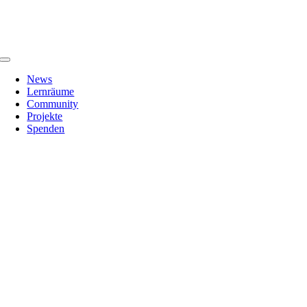
Zum
Inhalt
springen
Toggle
Navigation
News
Lernräume
Community
Projekte
Spenden