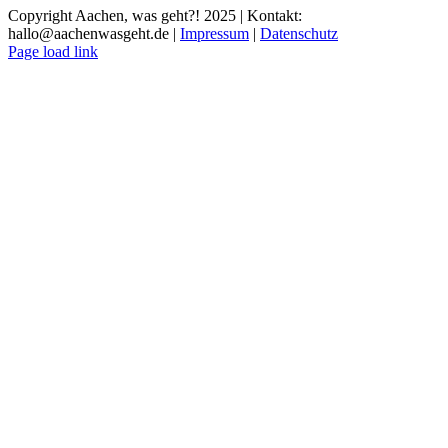
Copyright Aachen, was geht?! 2025 | Kontakt:
hallo@aachenwasgeht.de |
Impressum
|
Datenschutz
Instagram
LinkedIn
Tiktok
YouTube
Page load link
Nach
oben