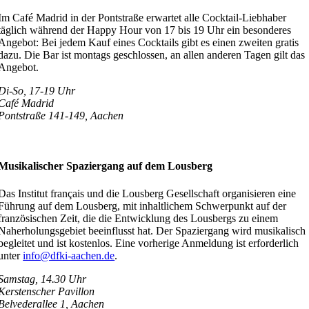
Im Café Madrid in der Pontstraße erwartet alle Cocktail-Liebhaber
täglich während der Happy Hour von 17 bis 19 Uhr ein besonderes
Angebot: Bei jedem Kauf eines Cocktails gibt es einen zweiten gratis
dazu. Die Bar ist montags geschlossen, an allen anderen Tagen gilt das
Angebot.
Di-So, 17-19 Uhr
Café Madrid
Pontstraße 141-149, Aachen
Musikalischer Spaziergang auf dem Lousberg
Das Institut français und die Lousberg Gesellschaft organisieren eine
Führung auf dem Lousberg, mit inhaltlichem Schwerpunkt auf der
französischen Zeit, die die Entwicklung des Lousbergs zu einem
Naherholungsgebiet beeinflusst hat. Der Spaziergang wird musikalisch
begleitet und ist kostenlos. Eine vorherige Anmeldung ist erforderlich
unter
info@dfki-aachen.de
.
Samstag, 14.30 Uhr
Kerstenscher Pavillon
Belvederallee 1, Aachen