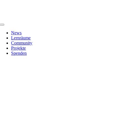
Zum
Inhalt
springen
Toggle
Navigation
News
Lernräume
Community
Projekte
Spenden