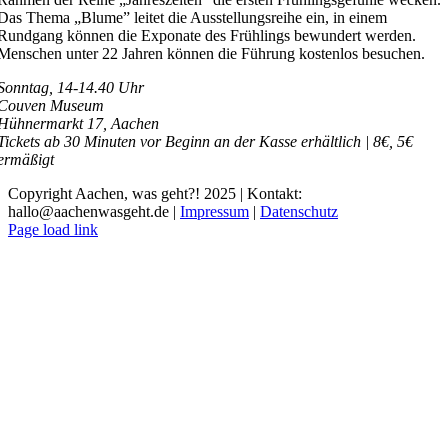
Das Thema „Blume” leitet die Ausstellungsreihe ein, in einem
Rundgang können die Exponate des Frühlings bewundert werden.
Menschen unter 22 Jahren können die Führung kostenlos besuchen.
Sonntag, 14-14.40 Uhr
Couven Museum
Hühnermarkt 17, Aachen
Tickets ab 30 Minuten vor Beginn an der Kasse erhältlich | 8€, 5€
ermäßigt
Copyright Aachen, was geht?! 2025 | Kontakt:
hallo@aachenwasgeht.de |
Impressum
|
Datenschutz
Instagram
LinkedIn
Tiktok
YouTube
Page load link
Nach
oben