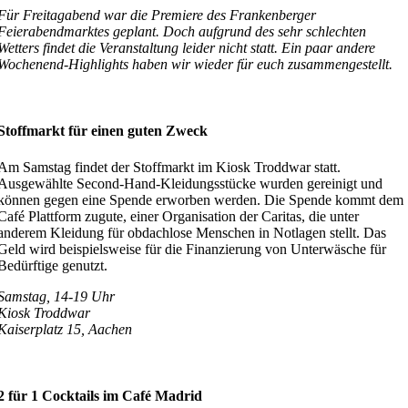
Für Freitagabend war die Premiere des Frankenberger
Feierabendmarktes geplant. Doch aufgrund des sehr schlechten
Wetters findet die Veranstaltung leider nicht statt. Ein paar andere
Wochenend-Highlights haben wir wieder für euch zusammengestellt.
Stoffmarkt für einen guten Zweck
Am Samstag findet der Stoffmarkt im Kiosk Troddwar statt.
Ausgewählte Second-Hand-Kleidungsstücke wurden gereinigt und
können gegen eine Spende erworben werden. Die Spende kommt dem
Café Plattform zugute, einer Organisation der Caritas, die unter
anderem Kleidung für obdachlose Menschen in Notlagen stellt. Das
Geld wird beispielsweise für die Finanzierung von Unterwäsche für
Bedürftige genutzt.
Samstag, 14-19 Uhr
Kiosk Troddwar
Kaiserplatz 15, Aachen
2 für 1 Cocktails im Café Madrid