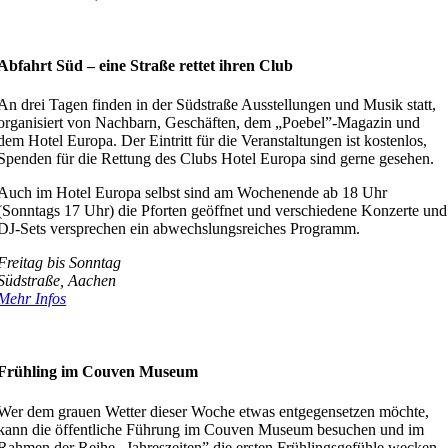
Abfahrt Süd – eine Straße rettet ihren Club
An drei Tagen finden in der Südstraße Ausstellungen und Musik statt,
organisiert von Nachbarn, Geschäften, dem „Poebel”-Magazin und
dem Hotel Europa. Der Eintritt für die Veranstaltungen ist kostenlos,
Spenden für die Rettung des Clubs Hotel Europa sind gerne gesehen.
Auch im Hotel Europa selbst sind am Wochenende ab 18 Uhr
(Sonntags 17 Uhr) die Pforten geöffnet und verschiedene Konzerte und
DJ-Sets versprechen ein abwechslungsreiches Programm.
Freitag bis Sonntag
Südstraße, Aachen
Mehr Infos
Frühling im Couven Museum
Wer dem grauen Wetter dieser Woche etwas entgegensetzen möchte,
kann die öffentliche Führung im Couven Museum besuchen und im
Rahmen der Reihe „Jahreszeiten” die ersten Frühlingsgefühle wecken.