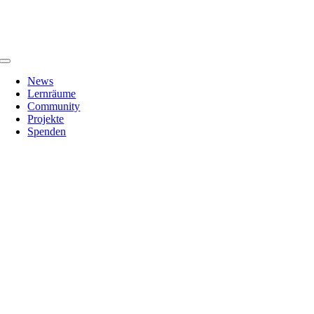
Zum
Inhalt
springen
Toggle
Navigation
News
Lernräume
Community
Projekte
Spenden