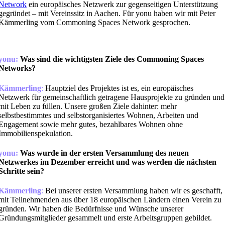
Network
ein europäisches Netzwerk zur gegenseitigen Unterstützung
gegründet – mit Vereinssitz in Aachen. Für yonu haben wir mit Peter
Kämmerling vom Commoning Spaces Network gesprochen.
yonu:
Was sind die wichtigsten Ziele des Commoning Spaces
Networks?
Kämmerling
:
Hauptziel des Projektes ist es, ein europäisches
Netzwerk für gemeinschaftlich getragene Hausprojekte zu gründen und
mit Leben zu füllen. Unsere großen Ziele dahinter: mehr
selbstbestimmtes und selbstorganisiertes Wohnen, Arbeiten und
Engagement sowie mehr gutes, bezahlbares Wohnen ohne
Immobilienspekulation.
yonu:
Was wurde in der ersten Versammlung des neuen
Netzwerkes im Dezember erreicht und was werden die nächsten
Schritte sein?
Kämmerling
:
Bei unserer ersten Versammlung haben wir es geschafft,
mit Teilnehmenden aus über 18 europäischen Ländern einen Verein zu
gründen. Wir haben die Bedürfnisse und Wünsche unserer
Gründungsmitglieder gesammelt und erste Arbeitsgruppen gebildet.