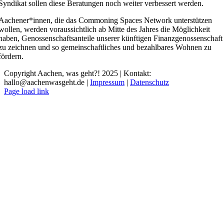
Syndikat sollen diese Beratungen noch weiter verbessert werden.
Aachener*innen, die das Commoning Spaces Network unterstützen
wollen, werden voraussichtlich ab Mitte des Jahres die Möglichkeit
haben, Genossenschaftsanteile unserer künftigen Finanzgenossenschaft
zu zeichnen und so gemeinschaftliches und bezahlbares Wohnen zu
fördern.
Copyright Aachen, was geht?! 2025 | Kontakt:
hallo@aachenwasgeht.de |
Impressum
|
Datenschutz
Instagram
LinkedIn
Tiktok
YouTube
Page load link
Nach
oben