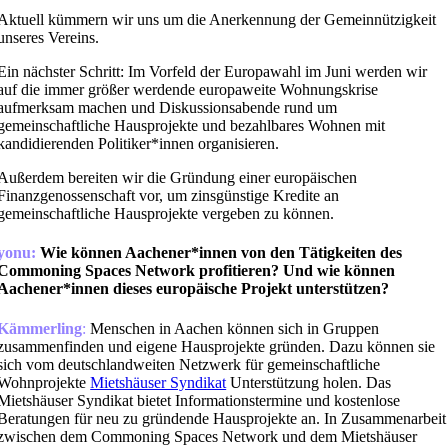
Aktuell kümmern wir uns um die Anerkennung der Gemeinnützigkeit
unseres Vereins.
Ein nächster Schritt: Im Vorfeld der Europawahl im Juni werden wir
auf die immer größer werdende europaweite Wohnungskrise
aufmerksam machen und Diskussionsabende rund um
gemeinschaftliche Hausprojekte und bezahlbares Wohnen mit
kandidierenden Politiker*innen organisieren.
Außerdem bereiten wir die Gründung einer europäischen
Finanzgenossenschaft vor, um zinsgünstige Kredite an
gemeinschaftliche Hausprojekte vergeben zu können.
yonu:
Wie können Aachener*innen von den Tätigkeiten des
Commoning Spaces Network profitieren? Und wie können
Aachener*innen dieses europäische Projekt unterstützen?
Kämmerling
:
Menschen in Aachen können sich in Gruppen
zusammenfinden und eigene Hausprojekte gründen. Dazu können sie
sich vom deutschlandweiten Netzwerk für gemeinschaftliche
Wohnprojekte
Mietshäuser Syndikat
Unterstützung holen. Das
Mietshäuser Syndikat bietet Informationstermine und kostenlose
Beratungen für neu zu gründende Hausprojekte an. In Zusammenarbeit
zwischen dem Commoning Spaces Network und dem Mietshäuser