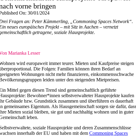
nach vorne bringen
Published On: 30/01/2024
Drei Fragen an: Peter Kämmerling, „Commoning Spaces Network“.
Ein neues europäisches Projekt – mit Sitz in Aachen – vernetzt
gemeinschaftlich getragene, soziale Hausprojekte.
Von Marianka Lesser
Wohnen wird europaweit immer teurer. Mieten und Kaufpreise steigen
überproportional. Die Folgen: Familien können ihren Bedarf an
geeigneten Wohnungen nicht mehr finanzieren, einkommensschwache
Bevölkerungsgruppen leiden unter den steigenden Mietpreisen.
Ein Mittel gegen diesen Trend sind gemeinschaftlich geführte
Hausprojekte: Bewohner*innen selbstverwalteter Hausprojekte kaufen
ihr Gebäude bzw. Grundstück zusammen und überführen es dauerhaft
in gemeinsames Eigentum. Als Hausgemeinschaft sorgen sie dafür, das
ihre Mieten sozial bleiben, sie gut und nachhaltig wohnen und in guter
Gemeinschaft leben.
Selbstverwaltete, soziale Hausprojekte und deren Zusammenschlüsse
wachsen innerhalb der EU und haben mit dem
Commoning Spaces