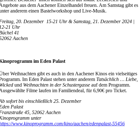
Angebote aus dem Aachener Einzelhandel freuen. Am Samstag gibt es
unter anderem einen Bastelworkshop und Live-Musik.
Freitag, 20. Dezember 15-21 Uhr & Samstag, 21. Dezember 2024 |
12-21 Uhr
Büchel 41
52062 Aachen
Kinoprogramm im Eden Palast
Über Weihnachten gibt es auch in den Aachener Kinos ein vielseitiges
Programm. Im Eden Palast stehen unter anderem
Tatsächlich … Liebe,
Wicked
und
Weihnachten in der Schustergasse
auf dem Programm.
Ausgewählte Filme laufen im Familiendeal, für 6,90€ pro Ticket.
Ab sofort bis einschließlich 25. Dezember
Eden Palast
Franzstraße 45,
52062 Aachen
Kinoprogramm unter
https://www.kinoprogramm.com/kino/aachen/edenpalast-55456