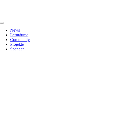
Zum
Inhalt
springen
Toggle
Navigation
News
Lernräume
Community
Projekte
Spenden