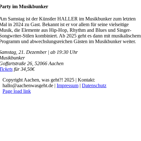
Party im Musikbunker
Am Samstag ist der Künstler HALLER im Musikbunker zum letzten
Mal in 2024 zu Gast. Bekannt ist er vor allem für seine vielseitige
Musik, die Elemente aus Hip-Hop, Rhythm and Blues und Singer-
Songwriter-Stilen kombiniert. Ab 2025 geht es dann mit musikalischem
Programm und abwechslungsreichen Gästen im Musikbunker weiter.
Samstag, 21. Dezember | ab 19:30 Uhr
Musikbunker
Goffartstraße 26,
52066 Aachen
Tickets
für 34,50€
Copyright Aachen, was geht?! 2025 | Kontakt:
hallo@aachenwasgeht.de |
Impressum
|
Datenschutz
Instagram
LinkedIn
Tiktok
YouTube
Page load link
Nach
oben