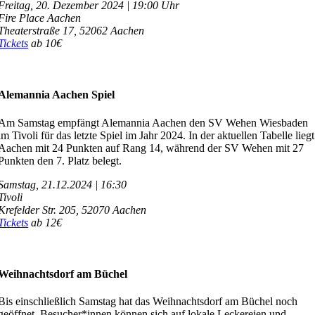
Freitag, 20. Dezember 2024 | 19:00 Uhr
Fire Place Aachen
Theaterstraße 17,
52062 Aachen
Tickets
ab 10€
Alemannia Aachen Spiel
Am Samstag empfängt Alemannia Aachen den SV Wehen Wiesbaden
im Tivoli für das letzte Spiel im Jahr 2024. In der aktuellen Tabelle liegt
Aachen mit 24 Punkten auf Rang 14, während der SV Wehen mit 27
Punkten den 7. Platz belegt.
Samstag, 21.12.2024 | 16:30
Tivoli
Krefelder Str. 205,
52070 Aachen
Tickets
ab 12€
Weihnachtsdorf am Büchel
Bis einschließlich Samstag hat das Weihnachtsdorf am Büchel noch
geöffnet. Besucher*innen können sich auf lokale Leckereien und