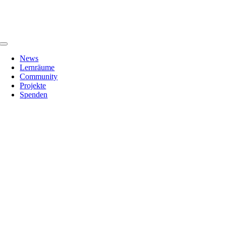
Zum
Inhalt
springen
Toggle
Navigation
News
Lernräume
Community
Projekte
Spenden