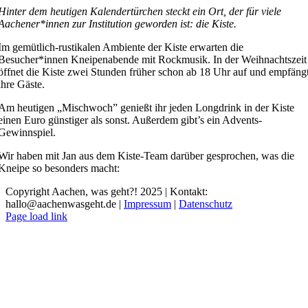
Hinter dem heutigen Kalendertürchen steckt ein Ort, der für viele
Aachener*innen zur Institution geworden ist: die Kiste.
Im gemütlich-rustikalen Ambiente der Kiste erwarten die
Besucher*innen Kneipenabende mit Rockmusik. In der Weihnachtszeit
öffnet die Kiste zwei Stunden früher schon ab 18 Uhr auf und empfäng
ihre Gäste.
Am heutigen „Mischwoch” genießt ihr jeden Longdrink in der Kiste
einen Euro günstiger als sonst. Außerdem gibt’s ein Advents-
Gewinnspiel.
Wir haben mit Jan aus dem Kiste-Team darüber gesprochen, was die
Kneipe so besonders macht:
Copyright Aachen, was geht?! 2025 | Kontakt:
hallo@aachenwasgeht.de |
Impressum
|
Datenschutz
Instagram
LinkedIn
Tiktok
YouTube
Page load link
Nach
oben