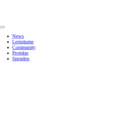
Zum
Inhalt
springen
Toggle
Navigation
News
Lernräume
Community
Projekte
Spenden