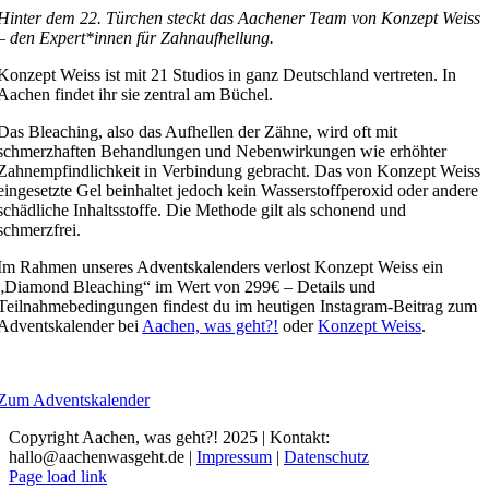
Hinter dem 22. Türchen steckt das Aachener Team von Konzept Weiss
– den Expert*innen für Zahnaufhellung.
Konzept Weiss ist mit 21 Studios in ganz Deutschland vertreten. In
Aachen findet ihr sie zentral am Büchel.
Das Bleaching, also das Aufhellen der Zähne, wird oft mit
schmerzhaften Behandlungen und Nebenwirkungen wie erhöhter
Zahnempfindlichkeit in Verbindung gebracht. Das von Konzept Weiss
eingesetzte Gel beinhaltet jedoch kein Wasserstoffperoxid oder andere
schädliche Inhaltsstoffe. Die Methode gilt als schonend und
schmerzfrei.
Im Rahmen unseres Adventskalenders verlost Konzept Weiss ein
„Diamond Bleaching“ im Wert von 299€ – Details und
Teilnahmebedingungen findest du im heutigen Instagram-Beitrag zum
Adventskalender bei
Aachen, was geht?!
oder
Konzept Weiss
.
Zum Adventskalender
Copyright Aachen, was geht?! 2025 | Kontakt:
hallo@aachenwasgeht.de |
Impressum
|
Datenschutz
Instagram
LinkedIn
Tiktok
YouTube
Page load link