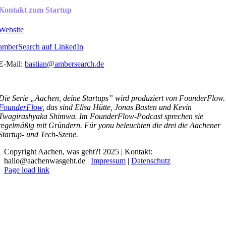
Kontakt zum Startup
Website
amberSearch auf LinkedIn
E-Mail:
bastian@ambersearch.de
Die Serie „Aachen, deine Startups” wird produziert von FounderFlow.
FounderFlow
, das sind Elisa Hütte, Jonas Basten und Kevin
Twagirashyaka Shimwa. Im FounderFlow-Podcast sprechen sie
regelmäßig mit Gründern. Für yonu beleuchten die drei die Aachener
Startup- und Tech-Szene.
Copyright Aachen, was geht?! 2025 | Kontakt:
hallo@aachenwasgeht.de |
Impressum
|
Datenschutz
Instagram
LinkedIn
Tiktok
YouTube
Page load link
Nach
oben