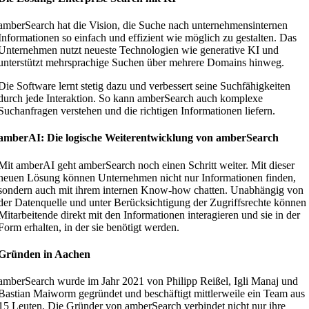
amberSearch hat die Vision, die Suche nach unternehmensinternen
Informationen so einfach und effizient wie möglich zu gestalten. Das
Unternehmen nutzt neueste Technologien wie generative KI und
unterstützt mehrsprachige Suchen über mehrere Domains hinweg.
Die Software lernt stetig dazu und verbessert seine Suchfähigkeiten
durch jede Interaktion. So kann amberSearch auch komplexe
Suchanfragen verstehen und die richtigen Informationen liefern.
amberAI: Die logische Weiterentwicklung von amberSearch
Mit amberAI geht amberSearch noch einen Schritt weiter. Mit dieser
neuen Lösung können Unternehmen nicht nur Informationen finden,
sondern auch mit ihrem internen Know-how chatten. Unabhängig von
der Datenquelle und unter Berücksichtigung der Zugriffsrechte können
Mitarbeitende direkt mit den Informationen interagieren und sie in der
Form erhalten, in der sie benötigt werden.
Gründen in Aachen
amberSearch wurde im Jahr 2021 von Philipp Reißel, Igli Manaj und
Bastian Maiworm gegründet und beschäftigt mittlerweile ein Team aus
15 Leuten. Die Gründer von amberSearch verbindet nicht nur ihre