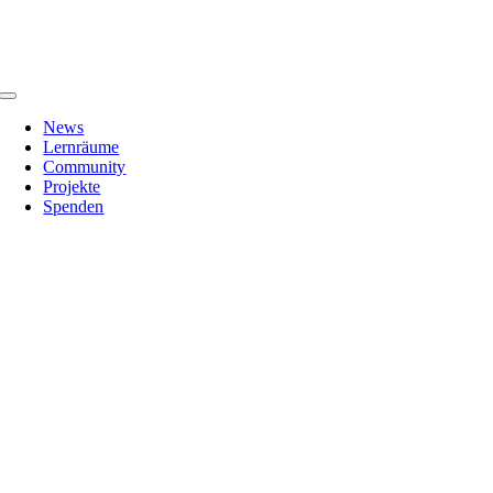
Zum
Inhalt
springen
Toggle
Navigation
News
Lernräume
Community
Projekte
Spenden