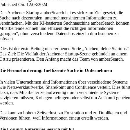
Published On: 12/03/2024
Das Aachener Startup amberSearch hat es sich zum Ziel gesetzt, die
Suche nach dezentralen, unternehmensinternen Informationen zu
vereinfachen. Mit der KI-basierten Suchmaschine amberSearch können
Mitarbeitende schnell und effizient die richtigen Informationen
„googlen”, ohne verschiedene Datensilos einzeln durchsuchen zu
müssen.
Dies ist der erste Beitrag unserer neuen Serie „Aachen, deine Startups”.
Das Ziel: Die Vielfalt der Aachener Startup-Szene gebündelt an einem
Ort zu präsentieren. Den Anfang macht das Team von amberSearch.
Die Herausforderung: Ineffiziente Suche in Unternehmen
In vielen Unternehmen sind Informationen über verschiedene Systeme
wie Netzwerklaufwerke, SharePoint und Confluence verteilt. Dies führ
dazu, dass Mitarbeiter zeitaufwendig durch verschiedene Systeme
navigieren müssen, Kollegen befragen oder selbst um Auskunft gebete
werden.
Das kann zu hohem Zeitverlust, zu Frustration und zu Duplikaten und
Versionen führen, weil Informationen erneut erstellt werden.
Die Lösung: Enterprise Search mit KI