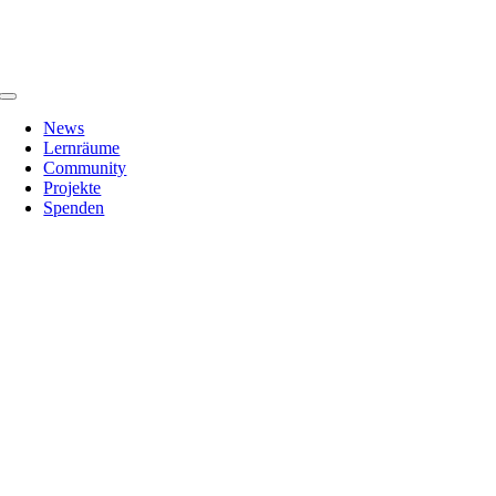
Zum
Inhalt
springen
Toggle
Navigation
News
Lernräume
Community
Projekte
Spenden