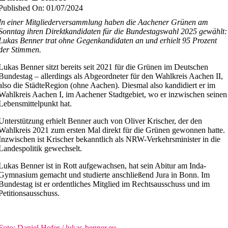
Published On: 01/07/2024
In einer Mitgliederversammlung haben die Aachener Grünen am
Sonntag ihren Direktkandidaten für die Bundestagswahl 2025 gewählt:
Lukas Benner trat ohne Gegenkandidaten an und erhielt 95 Prozent
der Stimmen.
Lukas Benner sitzt bereits seit 2021 für die Grünen im Deutschen
Bundestag – allerdings als Abgeordneter für den Wahlkreis Aachen II,
also die StädteRegion (ohne Aachen). Diesmal also kandidiert er im
Wahlkreis Aachen I, im Aachener Stadtgebiet, wo er inzwischen seinen
Lebensmittelpunkt hat.
Unterstützung erhielt Benner auch von Oliver Krischer, der den
Wahlkreis 2021 zum ersten Mal direkt für die Grünen gewonnen hatte.
Inzwischen ist Krischer bekanntlich als NRW-Verkehrsminister in die
Landespolitik gewechselt.
Lukas Benner ist in Rott aufgewachsen, hat sein Abitur am Inda-
Gymnasium gemacht und studierte anschließend Jura in Bonn. Im
Bundestag ist er ordentliches Mitglied im Rechtsausschuss und im
Petitionsausschuss.
Foto: Daniel Hofer / lukas-benner.eu