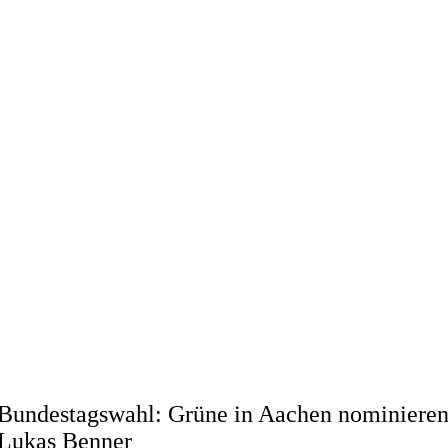
Bundestagswahl: Grüne in Aachen nominiere
Lukas Benner