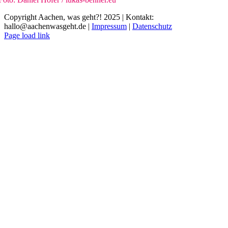
Copyright Aachen, was geht?! 2025 | Kontakt:
hallo@aachenwasgeht.de |
Impressum
|
Datenschutz
Instagram
LinkedIn
Tiktok
YouTube
Page load link
Nach
oben