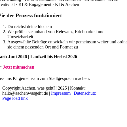
eativität · KI & Engagement · KI & Aachen
ie der Prozess funktioniert
Du reichst deine Idee ein
Wir prüfen sie anhand von Relevanz, Erlebbarkeit und
Umsetzbarkeit
Ausgewählte Beiträge entwickeln wir gemeinsam weiter und ordn
sie einem passenden Ort und Format zu
art: Juni 2026 | Laufzeit bis Herbst 2026

Jetzt mitmachen
ss uns KI gemeinsam zum Stadtgespräch machen.
Copyright Aachen, was geht?! 2025 | Kontakt:
hallo@aachenwasgeht.de |
Impressum
|
Datenschutz
Instagram
LinkedIn
Tiktok
YouTube
Page load link
Nach
oben