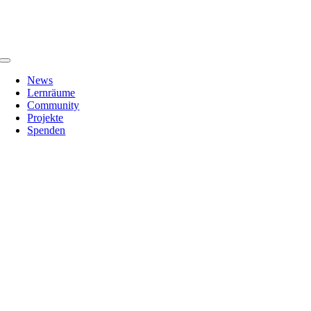
Zum
Inhalt
springen
Toggle
Navigation
News
Lernräume
Community
Projekte
Spenden