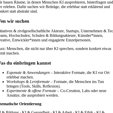
r bauen Räume, in denen Menschen KI ausprobieren, hinterfragen un
ve erleben. Dafür suchen wir Beiträge, die erlebbar statt erklärend und
nkret statt abstrakt sind.
en wir suchen
itiativen & zivilgesellschaftliche Akteure, Startups, Unternehmen & Te
ams, Hochschulen, Schulen & Bildungsakteure, Künstler*innen,
eative, Entwickler*innen und engagierte Einzelpersonen.
rz: Menschen, die nicht nur über KI sprechen, sondern konkret etwas
amit machen.
as du einbringen kannst
Exponate & Anwendungen –
Interaktive Formate, die KI vor Ort
erlebbar machen.
W
orkshops & Lernformate
– Formate, die Menschen ins Tun
bringen (Tools, Skills, Reflexion).
Experimente & offene Formate
– Co-Creation, Labs oder neue
Ansätze, die ausprobiert werden.
hematische Orientierung
 & Bildung · KI & Gesundheit · KI & Arbeit · KI & Ethik · KI &