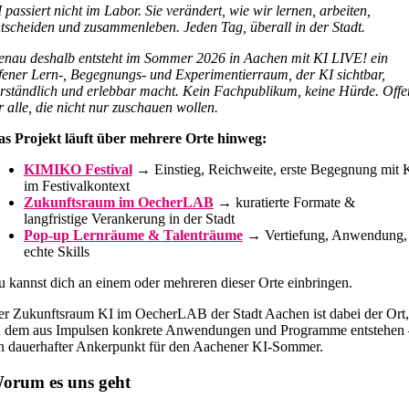
 passiert nicht im Labor. Sie verändert, wie wir lernen, arbeiten,
tscheiden und zusammenleben. Jeden Tag, überall in der Stadt.
nau deshalb entsteht im Sommer 2026 in Aachen mit KI LIVE! ein
fener Lern-, Begegnungs- und Experimentierraum, der KI sichtbar,
rständlich und erlebbar macht. Kein Fachpublikum, keine Hürde. Offe
r alle, die nicht nur zuschauen wollen.
as Projekt läuft über mehrere Orte hinweg:
KIMIKO Festival
→ Einstieg, Reichweite, erste Begegnung mit 
im Festivalkontext
Zukunftsraum im OecherLAB
→ kuratierte Formate &
langfristige Verankerung in der Stadt
Pop-up Lernräume & Talenträume
→ Vertiefung, Anwendung,
echte Skills
 kannst dich an einem oder mehreren dieser Orte einbringen.
r Zukunftsraum KI im OecherLAB der Stadt Aachen ist dabei der Ort,
n dem aus Impulsen konkrete Anwendungen und Programme entstehen 
n dauerhafter Ankerpunkt für den Aachener KI-Sommer.
orum es uns geht