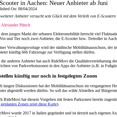
Scooter in Aachen: Neuer Anbieter ab Juni
lished On: 08/04/2024
 weiterer Anbieter versucht sein Glück mit dem Verleih von E-Scootern
 Alexander Plitsch
 dem jungen Markt der urbanen Elektromobilität herrscht viel Fluktua
 Voi und Tier noch zwei Anbieter, die E-Scooter bzw. Tretroller in Aac
einer Verwaltungsvorlage wird der städtische Mobilitätsausschuss, der i
ieter künftig 666 Fahrzeuge zur Verfügung stellen dürfen.
 die anderen Anbieter hat auch RideMovi die Qualitätsvereinbarung der
richten von Parkverbotszonen in den Apps der Anbieter (z.B. in Fußgä
tellen künftig nur noch in festgelegten Zonen
h langen Diskussionen hat der Mobilitätsausschuss im vergangenen Herb
oter abgestellt werden dürfen. So soll das wilde Abstellen auf Bürger
h RideMovi hat diesem Vorgehen mit festen Parkzonen bereits zugestim
 geplanten Zonen zeigt diese Karte
).
eMovi wurde 2017 in Italien gegründet und ist derzeit nach eigenen An