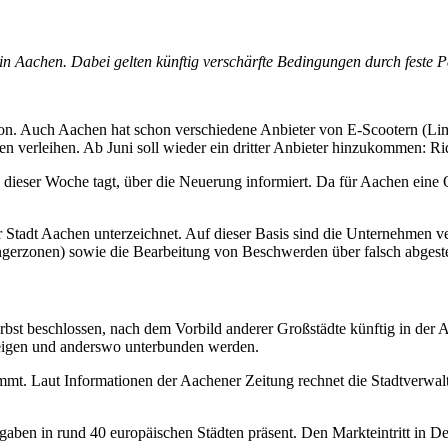
 in Aachen. Dabei gelten künftig verschärfte Bedingungen durch feste 
tion. Auch Aachen hat schon verschiedene Anbieter von E-Scootern (Li
hen verleihen. Ab Juni soll wieder ein dritter Anbieter hinzukommen: R
n dieser Woche tagt, über die Neuerung informiert. Da für Aachen eine O
 Stadt Aachen unterzeichnet. Auf dieser Basis sind die Unternehmen ve
ngerzonen) sowie die Bearbeitung von Beschwerden über falsch abgeste
st beschlossen, nach dem Vorbild anderer Großstädte künftig in der A
steigen und anderswo unterbunden werden.
mt. Laut Informationen der Aachener Zeitung rechnet die Stadtverwalt
gaben in rund 40 europäischen Städten präsent. Den Markteintritt in 