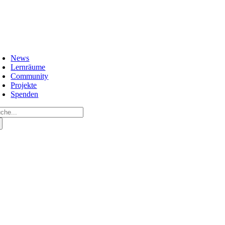
Zum
Inhalt
springen
oggle
avigation
News
Lernräume
Community
Projekte
Spenden
che
ch: