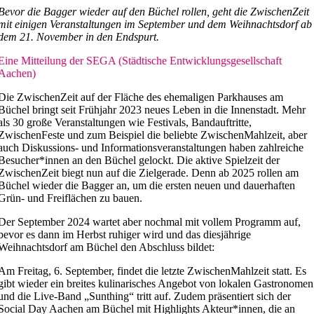
Bevor die Bagger wieder auf den Büchel rollen, geht die ZwischenZeit
mit einigen Veranstaltungen im September und dem Weihnachtsdorf ab
dem 21. November in den Endspurt.
Eine Mitteilung der SEGA (Städtische Entwicklungsgesellschaft
Aachen)
Die ZwischenZeit auf der Fläche des ehemaligen Parkhauses am
Büchel bringt seit Frühjahr 2023 neues Leben in die Innenstadt. Mehr
als 30 große Veranstaltungen wie Festivals, Bandauftritte,
ZwischenFeste und zum Beispiel die beliebte ZwischenMahlzeit, aber
auch Diskussions- und Informationsveranstaltungen haben zahlreiche
Besucher*innen an den Büchel gelockt. Die aktive Spielzeit der
ZwischenZeit biegt nun auf die Zielgerade. Denn ab 2025 rollen am
Büchel wieder die Bagger an, um die ersten neuen und dauerhaften
Grün- und Freiflächen zu bauen.
Der September 2024 wartet aber nochmal mit vollem Programm auf,
bevor es dann im Herbst ruhiger wird und das diesjährige
Weihnachtsdorf am Büchel den Abschluss bildet:
Am Freitag, 6. September, findet die letzte ZwischenMahlzeit statt. Es
gibt wieder ein breites kulinarisches Angebot von lokalen Gastronomen
und die Live-Band „Sunthing“ tritt auf. Zudem präsentiert sich der
Social Day Aachen am Büchel mit Highlights Akteur*innen, die an