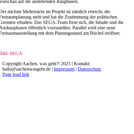
Vorschau auf die anstehenden Bauphasen.
Der nächste Meilenstein im Projekt ist nämlich erreicht, die
Freiraumplanung steht und hat die Zustimmung der politischen
Gremien erhalten. Das SEGA-Team freut sich, die Inhalte und die
Ausbauphasen öffentlich vorzustellen. Parallel wird eine neue
Freiraumausstellung mit dem Planungsstand am Büchel eröffnet.
Bild: SEGA
Copyright Aachen, was geht?! 2025 | Kontakt:
hallo@aachenwasgeht.de |
Impressum
|
Datenschutz
Instagram
LinkedIn
Tiktok
YouTube
Page load link
Nach
oben