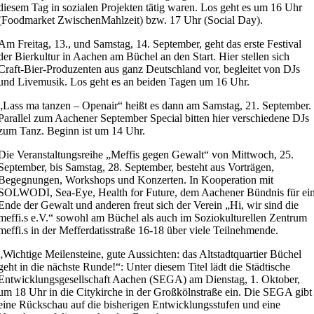
diesem Tag in sozialen Projekten tätig waren. Los geht es um 16 Uhr
(Foodmarket ZwischenMahlzeit) bzw. 17 Uhr (Social Day).
Am Freitag, 13., und Samstag, 14. September, geht das erste Festival
der Bierkultur in Aachen am Büchel an den Start. Hier stellen sich
Craft-Bier-Produzenten aus ganz Deutschland vor, begleitet von DJs
und Livemusik. Los geht es an beiden Tagen um 16 Uhr.
„Lass ma tanzen – Openair“ heißt es dann am Samstag, 21. September.
Parallel zum Aachener September Special bitten hier verschiedene DJs
zum Tanz. Beginn ist um 14 Uhr.
Die Veranstaltungsreihe „Meffis gegen Gewalt“ von Mittwoch, 25.
September, bis Samstag, 28. September, besteht aus Vorträgen,
Begegnungen, Workshops und Konzerten. In Kooperation mit
SOLWODI, Sea-Eye, Health for Future, dem Aachener Bündnis für ei
Ende der Gewalt und anderen freut sich der Verein „Hi, wir sind die
meffi.s e.V.“ sowohl am Büchel als auch im Soziokulturellen Zentrum
meffi.s in der Mefferdatisstraße 16-18 über viele Teilnehmende.
„Wichtige Meilensteine, gute Aussichten: das Altstadtquartier Büchel
geht in die nächste Runde!“: Unter diesem Titel lädt die Städtische
Entwicklungsgesellschaft Aachen (SEGA) am Dienstag, 1. Oktober,
um 18 Uhr in die Citykirche in der Großkölnstraße ein. Die SEGA gibt
eine Rückschau auf die bisherigen Entwicklungsstufen und eine