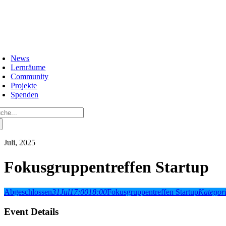
Zum
Inhalt
springen
oggle
avigation
News
Lernräume
Community
Projekte
Spenden
che
ch:
Juli, 2025
Fokusgruppentreffen Startup
Abgeschlossen
31
Jul
17:00
18:00
Fokusgruppentreffen Startup
Kategor
Event Details