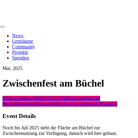
Zum
Inhalt
springen
Toggle
Navigation
News
Lernräume
Community
Projekte
Spenden
Mai, 2025
Zwischenfest am Büchel
Abgeschlossen
09
Mai
16:00
22:00
Zwischenfest am
Büchel
Kategorie
Engagiert für Aachen,
Kultur & Kreatives
Event Details
Noch bis Juli 2025 steht die Fläche am Büchel zur
Zwischennutzung zur Verfügung, danach wird hier gebaut.