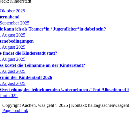
eck: Kinderstadt
 Oktober 2025
ternabend
 September 2025
e kann ich als Teamer*in / Jugendleiter*in dabei sein?
. August 2025
ornobedingungen
. August 2025
 findet die Kinderstadt statt?
. August 2025
s kostet die Teilnahme an der Kinderstadt?
. August 2025
rmin der Kinderstadt 2026
. August 2025
ltverteilung der teilnehmenden Unternehmen / Tent Allocation of
 Juni 2025
Copyright Aachen, was geht?! 2025 | Kontakt: hallo@aachenwasgeht
Instagram
LinkedIn
Tiktok
YouTube
Page load link
Nach
oben