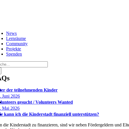
Zum
Inhalt
springen
oggle
avigation
News
Lernräume
Community
Projekte
Spenden
che
ch:
AQs
ter der teilnehmenden Kinder
. Juni 2026
lunteers gesucht / Volunteers Wanted
. Mai 2026
e kann ich die Kinderstadt finanziell unterstützen?
 die Kinderstadt zu finanzieren, sind wir neben Fördergeldern und