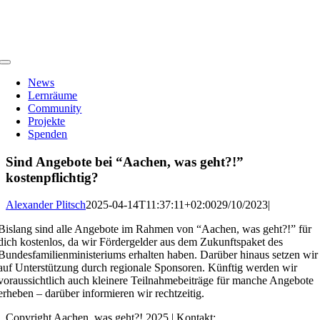
Zum
Inhalt
springen
Toggle
Navigation
News
Lernräume
Community
Projekte
Spenden
Sind Angebote bei “Aachen, was geht?!”
kostenpflichtig?
Alexander Plitsch
2025-04-14T11:37:11+02:00
29/10/2023
|
Bislang sind alle Angebote im Rahmen von “Aachen, was geht?!” für
dich kostenlos, da wir Fördergelder aus dem Zukunftspaket des
Bundesfamilienministeriums erhalten haben. Darüber hinaus setzen wir
auf Unterstützung durch regionale Sponsoren. Künftig werden wir
voraussichtlich auch kleinere Teilnahmebeiträge für manche Angebote
erheben – darüber informieren wir rechtzeitig.
Copyright Aachen, was geht?! 2025 | Kontakt: