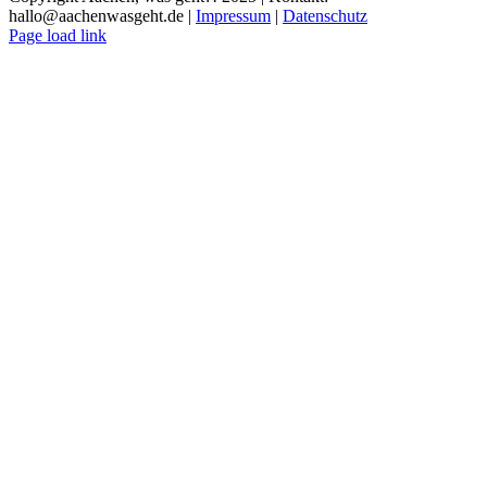
hallo@aachenwasgeht.de |
Impressum
|
Datenschutz
Instagram
LinkedIn
Tiktok
YouTube
Page load link
Nach
oben