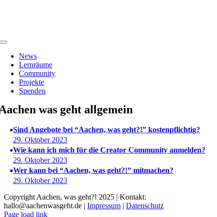
Zum
Inhalt
springen
Toggle
Navigation
News
Lernräume
Community
Projekte
Spenden
Aachen was geht allgemein
Sind Angebote bei “Aachen, was geht?!” kostenpflichtig?
29. Oktober 2023
Wie kann ich mich für die Creator Community anmelden?
29. Oktober 2023
Wer kann bei “Aachen, was geht?!” mitmachen?
29. Oktober 2023
Copyright Aachen, was geht?! 2025 | Kontakt:
hallo@aachenwasgeht.de |
Impressum
|
Datenschutz
Instagram
LinkedIn
Tiktok
YouTube
Page load link