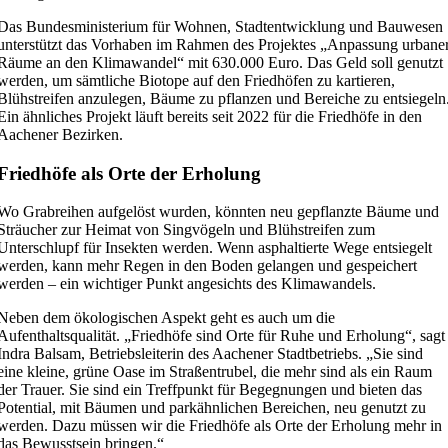
Das Bundesministerium für Wohnen, Stadtentwicklung und Bauwesen
unterstützt das Vorhaben im Rahmen des Projektes „Anpassung urbane
Räume an den Klimawandel“ mit 630.000 Euro. Das Geld soll genutzt
werden, um sämtliche Biotope auf den Friedhöfen zu kartieren,
Blühstreifen anzulegen, Bäume zu pflanzen und Bereiche zu entsiegeln
Ein ähnliches Projekt läuft bereits seit 2022 für die Friedhöfe in den
Aachener Bezirken.
Friedhöfe als Orte der Erholung
Wo Grabreihen aufgelöst wurden, könnten neu gepflanzte Bäume und
Sträucher zur Heimat von Singvögeln und Blühstreifen zum
Unterschlupf für Insekten werden. Wenn asphaltierte Wege entsiegelt
werden, kann mehr Regen in den Boden gelangen und gespeichert
werden – ein wichtiger Punkt angesichts des Klimawandels.
Neben dem ökologischen Aspekt geht es auch um die
Aufenthaltsqualität. „Friedhöfe sind Orte für Ruhe und Erholung“, sagt
Indra Balsam, Betriebsleiterin des Aachener Stadtbetriebs. „Sie sind
eine kleine, grüne Oase im Straßentrubel, die mehr sind als ein Raum
der Trauer. Sie sind ein Treffpunkt für Begegnungen und bieten das
Potential, mit Bäumen und parkähnlichen Bereichen, neu genutzt zu
werden. Dazu müssen wir die Friedhöfe als Orte der Erholung mehr in
das Bewusstsein bringen.“