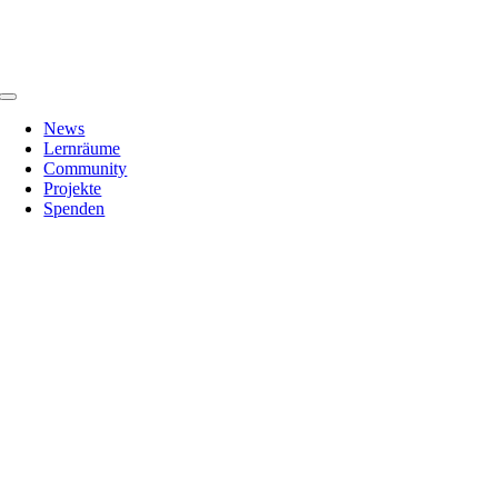
Zum
Inhalt
springen
Toggle
Navigation
News
Lernräume
Community
Projekte
Spenden