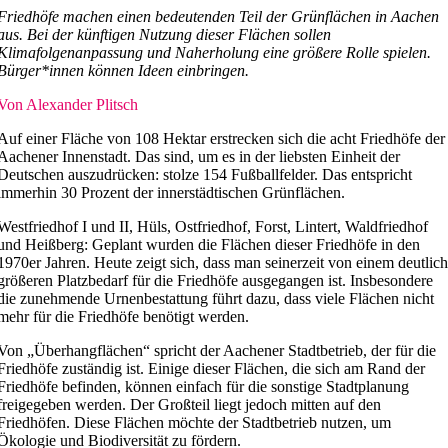
Friedhöfe machen einen bedeutenden Teil der Grünflächen in Aachen
aus. Bei der künftigen Nutzung dieser Flächen sollen
Klimafolgenanpassung und Naherholung eine größere Rolle spielen.
Bürger*innen können Ideen einbringen.
Von Alexander Plitsch
Auf einer Fläche von 108 Hektar erstrecken sich die acht Friedhöfe der
Aachener Innenstadt. Das sind, um es in der liebsten Einheit der
Deutschen auszudrücken: stolze 154 Fußballfelder. Das entspricht
immerhin 30 Prozent der innerstädtischen Grünflächen.
Westfriedhof I und II, Hüls, Ostfriedhof, Forst, Lintert, Waldfriedhof
und Heißberg: Geplant wurden die Flächen dieser Friedhöfe in den
1970er Jahren. Heute zeigt sich, dass man seinerzeit von einem deutlic
größeren Platzbedarf für die Friedhöfe ausgegangen ist. Insbesondere
die zunehmende Urnenbestattung führt dazu, dass viele Flächen nicht
mehr für die Friedhöfe benötigt werden.
Von „Überhangflächen“ spricht der Aachener Stadtbetrieb, der für die
Friedhöfe zuständig ist. Einige dieser Flächen, die sich am Rand der
Friedhöfe befinden, können einfach für die sonstige Stadtplanung
freigegeben werden. Der Großteil liegt jedoch mitten auf den
Friedhöfen. Diese Flächen möchte der Stadtbetrieb nutzen, um
Ökologie und Biodiversität zu fördern.