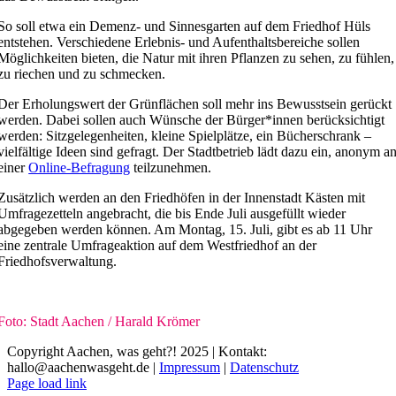
So soll etwa ein Demenz- und Sinnesgarten auf dem Friedhof Hüls
entstehen. Verschiedene Erlebnis- und Aufenthaltsbereiche sollen
Möglichkeiten bieten, die Natur mit ihren Pflanzen zu sehen, zu fühlen,
zu riechen und zu schmecken.
Der Erholungswert der Grünflächen soll mehr ins Bewusstsein gerückt
werden. Dabei sollen auch Wünsche der Bürger*innen berücksichtigt
werden: Sitzgelegenheiten, kleine Spielplätze, ein Bücherschrank –
vielfältige Ideen sind gefragt. Der Stadtbetrieb lädt dazu ein, anonym a
einer
Online-Befragung
teilzunehmen.
Zusätzlich werden an den Friedhöfen in der Innenstadt Kästen mit
Umfragezetteln angebracht, die bis Ende Juli ausgefüllt wieder
abgegeben werden können. Am Montag, 15. Juli, gibt es ab 11 Uhr
eine zentrale Umfrageaktion auf dem Westfriedhof an der
Friedhofsverwaltung.
Foto: Stadt Aachen / Harald Krömer
Copyright Aachen, was geht?! 2025 | Kontakt:
hallo@aachenwasgeht.de |
Impressum
|
Datenschutz
Instagram
LinkedIn
Tiktok
YouTube
Page load link