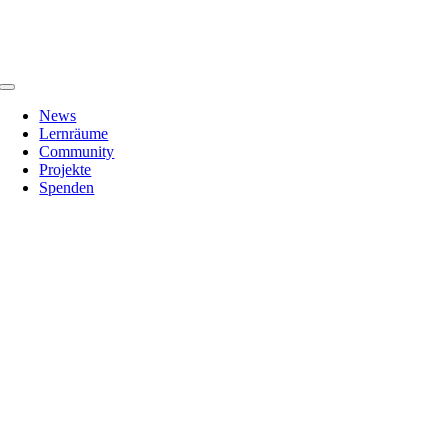
Zum
Inhalt
springen
Toggle
Navigation
News
Lernräume
Community
Projekte
Spenden