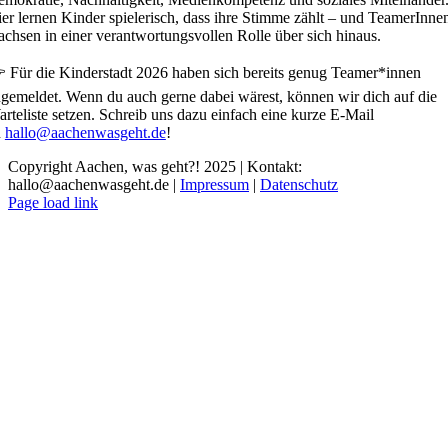
er lernen Kinder spielerisch, dass ihre Stimme zählt – und TeamerInne
chsen in einer verantwortungsvollen Rolle über sich hinaus.
 Für die Kinderstadt 2026 haben sich bereits genug Teamer*innen
gemeldet. Wenn du auch gerne dabei wärest, können wir dich auf die
rteliste setzen. Schreib uns dazu einfach eine kurze E-Mail
n
hallo@aachenwasgeht.de
!
Copyright Aachen, was geht?! 2025 | Kontakt:
hallo@aachenwasgeht.de |
Impressum
|
Datenschutz
Instagram
LinkedIn
Tiktok
YouTube
Page load link
Nach
oben