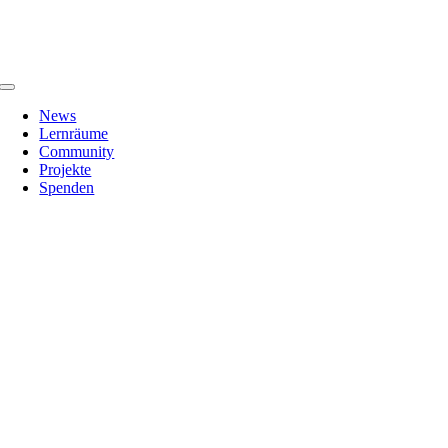
Zum
Inhalt
springen
Toggle
Navigation
News
Lernräume
Community
Projekte
Spenden