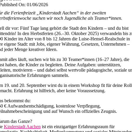
Published On: 01/06/2026
r die Ferienfreizeit „Kinderstadt Aachen“ in der zweiten
rbstferienwoche suchen wir noch Jugendliche als Teamer*innen.
ell dir vor: Fünf Tage lang gehört die Stadt den Kindern – und du bist
ttendrin! In den Herbstferien (26.–30. Oktober 2025) verwandeln bis z
0 Kinder im Alter von 8 bis 12 Jahren die
Luise-Hensel-Realschule
in
re eigene Stadt: mit Jobs, eigener Währung, Gesetzen, Unternehmen –
d jeder Menge kreativer Ideen.
mit alles läuft, suchen wir
bis zu 30 Teamer*innen
(16–27 Jahre), die
st haben, die Kinder zu begleiten. Deine Aufgaben: unterstützen,
leiten, motivieren – und dabei selbst wertvolle pädagogische, soziale u
ganisatorische Erfahrungen sammeln.
 19. und 20. September wirst du in einem Workshop fit für deine Roll
macht. Erfahrung ist hilfreich, aber keine Voraussetzung.
as bekommst du:
0 € Aufwandsentschädigung, kostenlose Verpflegung,
ilnahmebescheinigung und auf Wunsch ein offizielles Zeugnis.
arum das Ganze?
ie
Kinderstadt Aachen
ist ein einzigartiger Erfahrungsraum für
mokratie, Nachhaltigkeit, Medienkompetenz und soziales Miteinander