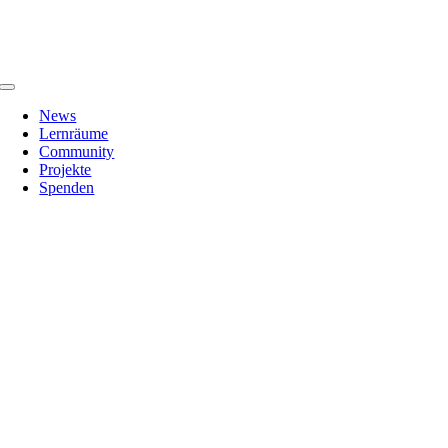
Zum
Inhalt
springen
Toggle
Navigation
News
Lernräume
Community
Projekte
Spenden