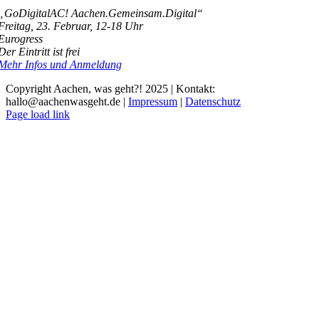
„GoDigitalAC! Aachen.Gemeinsam.Digital“
Freitag, 23. Februar, 12-18 Uhr
Eurogress
Der Eintritt ist frei
Mehr Infos und Anmeldung
Copyright Aachen, was geht?! 2025 | Kontakt:
hallo@aachenwasgeht.de |
Impressum
|
Datenschutz
Instagram
LinkedIn
Tiktok
YouTube
Page load link
Nach
oben