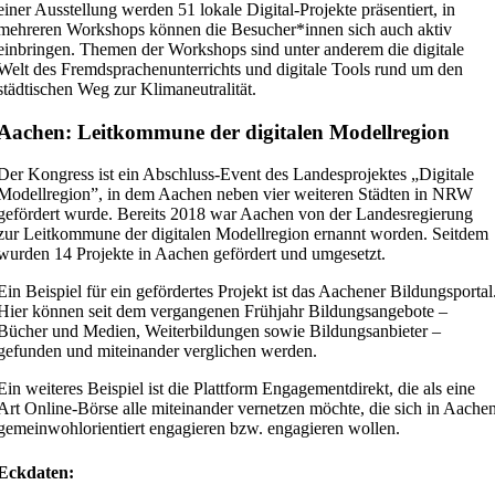
einer Ausstellung werden 51 lokale Digital-Projekte präsentiert, in
mehreren Workshops können die Besucher*innen sich auch aktiv
einbringen. Themen der Workshops sind unter anderem die digitale
Welt des Fremdsprachenunterrichts und digitale Tools rund um den
städtischen Weg zur Klimaneutralität.
Aachen: Leitkommune der digitalen Modellregion
Der Kongress ist ein Abschluss-Event des Landesprojektes „Digitale
Modellregion”, in dem Aachen neben vier weiteren Städten in NRW
gefördert wurde. Bereits 2018 war Aachen von der Landesregierung
zur Leitkommune der digitalen Modellregion ernannt worden. Seitdem
wurden 14 Projekte in Aachen gefördert und umgesetzt.
Ein Beispiel für ein gefördertes Projekt ist das Aachener Bildungsportal
Hier können seit dem vergangenen Frühjahr Bildungsangebote –
Bücher und Medien, Weiterbildungen sowie Bildungsanbieter –
gefunden und miteinander verglichen werden.
Ein weiteres Beispiel ist die Plattform Engagementdirekt, die als eine
Art Online-Börse alle miteinander vernetzen möchte, die sich in Aache
gemeinwohlorientiert engagieren bzw. engagieren wollen.
Eckdaten: