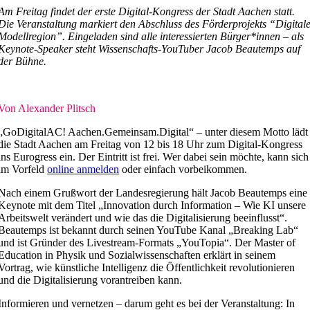
Am Freitag findet der erste Digital-Kongress der Stadt Aachen statt.
Die Veranstaltung markiert den Abschluss des Förderprojekts “Digital
Modellregion”. Eingeladen sind alle interessierten Bürger*innen – als
Keynote-Speaker steht Wissenschafts-YouTuber Jacob Beautemps auf
der Bühne.
Von Alexander Plitsch
„GoDigitalAC! Aachen.Gemeinsam.Digital“ – unter diesem Motto lädt
die Stadt Aachen am Freitag von 12 bis 18 Uhr zum Digital-Kongress
ins Eurogress ein. Der Eintritt ist frei. Wer dabei sein möchte, kann sich
im Vorfeld
online anmelden
oder einfach vorbeikommen.
Nach einem Grußwort der Landesregierung hält Jacob Beautemps eine
Keynote mit dem Titel „Innovation durch Information – Wie KI unsere
Arbeitswelt verändert und wie das die Digitalisierung beeinflusst“.
Beautemps ist bekannt durch seinen YouTube Kanal „Breaking Lab“
und ist Gründer des Livestream-Formats „YouTopia“. Der Master of
Education in Physik und Sozialwissenschaften erklärt in seinem
Vortrag, wie künstliche Intelligenz die Öffentlichkeit revolutionieren
und die Digitalisierung vorantreiben kann.
Informieren und vernetzen – darum geht es bei der Veranstaltung: In