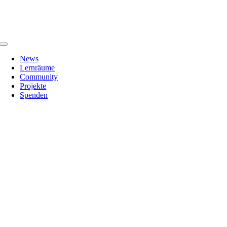
Zum
Inhalt
springen
Toggle
Navigation
News
Lernräume
Community
Projekte
Spenden