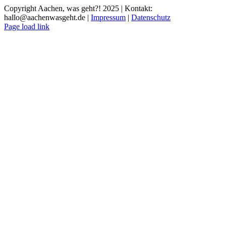
Copyright Aachen, was geht?! 2025 | Kontakt:
hallo@aachenwasgeht.de |
Impressum
|
Datenschutz
Instagram
LinkedIn
Tiktok
YouTube
Page load link
Nach
oben