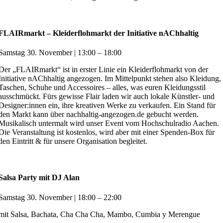
FLAIRmarkt – Kleiderflohmarkt der Initiative nAChhaltig
Samstag 30. November | 13:00 – 18:00
Der „FLAIRmarkt“ ist in erster Linie ein Kleiderflohmarkt von der
Initiative nAChhaltig angezogen. Im Mittelpunkt stehen also Kleidung,
Taschen, Schuhe und Accessoires – alles, was euren Kleidungsstil
ausschmückt. Fürs gewisse Flair laden wir auch lokale Künstler- und
Designer:innen ein, ihre kreativen Werke zu verkaufen. Ein Stand für
den Markt kann über nachhaltig-angezogen.de gebucht werden.
Musikalisch untermalt wird unser Event vom Hochschulradio Aachen.
Die Veranstaltung ist kostenlos, wird aber mit einer Spenden-Box für
den Eintritt & für unsere Organisation begleitet.
Salsa Party mit DJ Alan
Samstag 30. November | 18:00 – 22:00
mit Salsa, Bachata, Cha Cha Cha, Mambo, Cumbia y Merengue