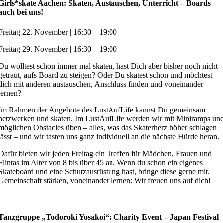
Girls*skate Aachen: Skaten, Austauschen, Unterricht – Boards
auch bei uns!
Freitag 22. November | 16:30 – 19:00
Freitag 29. November | 16:30 – 19:00
Du wolltest schon immer mal skaten, hast Dich aber bisher noch nicht
getraut, aufs Board zu steigen? Oder Du skatest schon und möchtest
dich mit anderen austauschen, Anschluss finden und voneinander
lernen?
Im Rahmen der Angebote des LustAufLife kannst Du gemeinsam
netzwerken und skaten. Im LustAufLife werden wir mit Miniramps un
möglichen Obstacles üben – alles, was das Skaterherz höher schlagen
lässt – und wir tasten uns ganz individuell an die nächste Hürde heran.
Dafür bieten wir jeden Freitag ein Treffen für Mädchen, Frauen und
Flintas im Alter von 8 bis über 45 an. Wenn du schon ein eigenes
Skateboard und eine Schutzausrüstung hast, bringe diese gerne mit.
Gemeinschaft stärken, voneinander lernen: Wir freuen uns auf dich!
Tanzgruppe „Todoroki Yosakoi“: Charity Event – Japan Festival