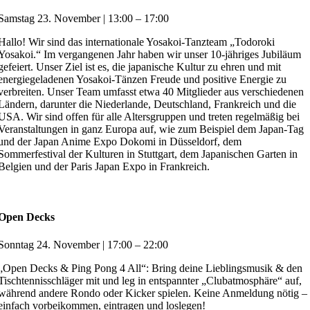
Samstag 23. November | 13:00 – 17:00
Hallo! Wir sind das internationale Yosakoi-Tanzteam „Todoroki
Yosakoi.“ Im vergangenen Jahr haben wir unser 10-jähriges Jubiläum
gefeiert. Unser Ziel ist es, die japanische Kultur zu ehren und mit
energiegeladenen Yosakoi-Tänzen Freude und positive Energie zu
verbreiten. Unser Team umfasst etwa 40 Mitglieder aus verschiedenen
Ländern, darunter die Niederlande, Deutschland, Frankreich und die
USA. Wir sind offen für alle Altersgruppen und treten regelmäßig bei
Veranstaltungen in ganz Europa auf, wie zum Beispiel dem Japan-Tag
und der Japan Anime Expo Dokomi in Düsseldorf, dem
Sommerfestival der Kulturen in Stuttgart, dem Japanischen Garten in
Belgien und der Paris Japan Expo in Frankreich.
Open Decks
Sonntag 24. November | 17:00 – 22:00
„Open Decks & Ping Pong 4 All“: Bring deine Lieblingsmusik & den
Tischtennisschläger mit und leg in entspannter „Clubatmosphäre“ auf,
während andere Rondo oder Kicker spielen. Keine Anmeldung nötig –
einfach vorbeikommen, eintragen und loslegen!