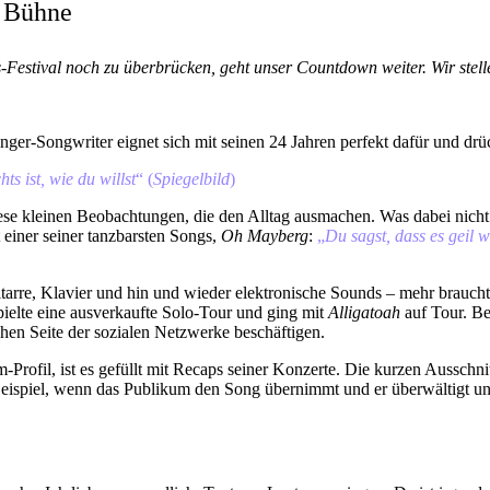
e Bühne
Festival noch zu überbrücken, geht unser Countdown weiter. Wir stell
nger-Songwriter eignet sich mit seinen 24 Jahren perfekt dafür und drü
ts ist, wie du willst
“ (
Spiegelbild
)
e kleinen Beobachtungen, die den Alltag ausmachen. Was dabei nicht f
st einer seiner tanzbarsten Songs,
Oh Mayberg
:
„
Du sagst, dass es geil 
itarre, Klavier und hin und wieder elektronische Sounds – mehr braucht 
spielte eine ausverkaufte Solo-Tour und ging mit
Alligatoah
auf Tour. Be
schen Seite der sozialen Netzwerke beschäftigen.
Profil, ist es gefüllt mit Recaps seiner Konzerte. Die kurzen Ausschnit
Beispiel, wenn das Publikum den Song übernimmt und er überwältigt un