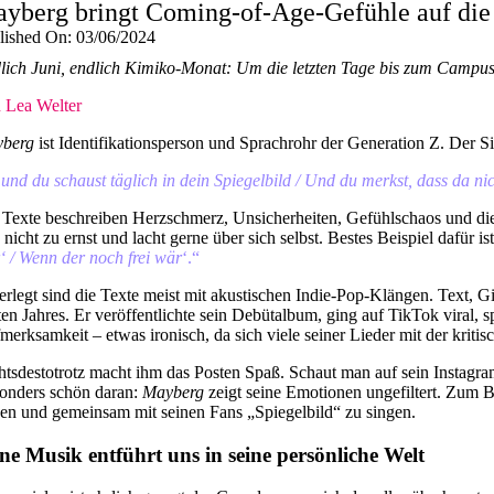
yberg bringt Coming-of-Age-Gefühle auf di
lished On: 03/06/2024
lich Juni, endlich Kimiko-Monat: Um die letzten Tage bis zum Campus-
 Lea Welter
berg
ist Identifikationsperson und Sprachrohr der Generation Z. Der Si
 und du schaust täglich in dein Spiegelbild / Und du merkst, dass da nich
 Texte beschreiben Herzschmerz, Unsicherheiten, Gefühlschaos und dies
 nicht zu ernst und lacht gerne über sich selbst. Bestes Beispiel dafür i
‘ / Wenn der noch frei wär
‘.“
erlegt sind die Texte meist mit akustischen Indie-Pop-Klängen. Text, G
ten Jahres. Er veröffentlichte sein Debütalbum, ging auf TikTok viral, 
merksamkeit – etwas ironisch, da sich viele seiner Lieder mit der kriti
htsdestotrotz macht ihm das Posten Spaß. Schaut man auf sein Instagram-
onders schön daran:
Mayberg
zeigt seine Emotionen ungefiltert. Zum 
hen und gemeinsam mit seinen Fans „Spiegelbild“ zu singen.
ne Musik entführt uns in seine persönliche Welt