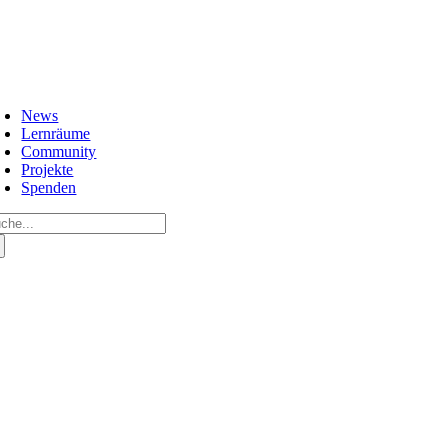
Zum
Inhalt
springen
oggle
avigation
News
Lernräume
Community
Projekte
Spenden
che
ch: