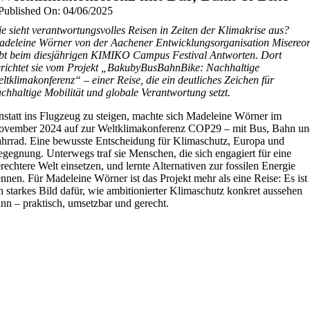
Published On: 04/06/2025
e sieht verantwortungsvolles Reisen in Zeiten der Klimakrise aus?
deleine Wörner von der Aachener Entwicklungsorganisation Misereo
bt beim diesjährigen KIMIKO Campus Festival Antworten. Dort
richtet sie vom Projekt „BakubyBusBahnBike: Nachhaltige
ltklimakonferenz“ – einer Reise, die ein deutliches Zeichen für
chhaltige Mobilität und globale Verantwortung setzt.
statt ins Flugzeug zu steigen, machte sich Madeleine Wörner im
ovember 2024 auf zur Weltklimakonferenz COP29 – mit Bus, Bahn un
hrrad. Eine bewusste Entscheidung für Klimaschutz, Europa und
gegnung. Unterwegs traf sie Menschen, die sich engagiert für eine
rechtere Welt einsetzen, und lernte Alternativen zur fossilen Energie
nnen. Für Madeleine Wörner ist das Projekt mehr als eine Reise: Es ist
n starkes Bild dafür, wie ambitionierter Klimaschutz konkret aussehen
nn – praktisch, umsetzbar und gerecht.