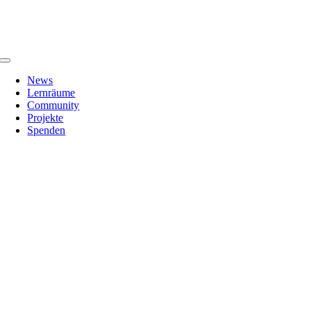
Zum
Inhalt
springen
Toggle
Navigation
News
Lernräume
Community
Projekte
Spenden