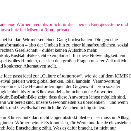
deleine Wörner | verantwortlich für die Themen Energiesysteme und
imaschutz bei Misereor (Foto: privat)
bei ist klar: Wir müssen einen Gang hochschalten. Die gerechte
ansformation – also der Umbau hin zu einer klimafreundlichen, sozial
rechten Gesellschaft – duldet keinen Aufschub mehr.
kubyBusBahnBike steht exemplarisch für diese Notwendigkeit: ein
spektvolles Handeln, das sich den großen Fragen unserer Zeit mit Mut
d konkreten Alternativen stellt.
e Idee passt ideal zur „Culture of tomorrow“, wie sie auf dem KIMIK
stival gefeiert wird: global denken, lokal handeln, Verantwortung
ernehmen. Die Herausforderungen der Gegenwart – von sozialer
gleichheit bis zum Klimawandel – brauchen neue Antworten.
kubyBusBahnBike zeigt, dass diese Antworten längst möglich sind,
nn wir bereit sind, unsere Gewohnheiten zu überdenken – und wenn
litik und Gesellschaft endlich die Weichen richtig stellen.
nn Klimaschutz darf nicht länger abstrakt bleiben – er muss im Alltag
ginnen. Wörner betont: Es lohnt sich, für Werte und Ideale einzustehen
d: Jede Entscheidung zählt. Was es dafür braucht, ist nicht nur