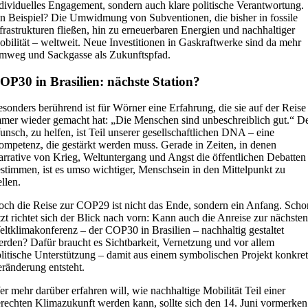
dividuelles Engagement, sondern auch klare politische Verantwortung.
n Beispiel? Die Umwidmung von Subventionen, die bisher in fossile
frastrukturen fließen, hin zu erneuerbaren Energien und nachhaltiger
bilität – weltweit. Neue Investitionen in Gaskraftwerke sind da mehr
mweg und Sackgasse als Zukunftspfad.
OP30 in Brasilien: nächste Station?
sonders berührend ist für Wörner eine Erfahrung, die sie auf der Reise
mer wieder gemacht hat: „Die Menschen sind unbeschreiblich gut.“ D
nsch, zu helfen, ist Teil unserer gesellschaftlichen DNA – eine
mpetenz, die gestärkt werden muss. Gerade in Zeiten, in denen
rrative von Krieg, Weltuntergang und Angst die öffentlichen Debatten
stimmen, ist es umso wichtiger, Menschsein in den Mittelpunkt zu
ellen.
ch die Reise zur COP29 ist nicht das Ende, sondern ein Anfang. Scho
tzt richtet sich der Blick nach vorn: Kann auch die Anreise zur nächsten
ltklimakonferenz – der COP30 in Brasilien – nachhaltig gestaltet
rden? Dafür braucht es Sichtbarkeit, Vernetzung und vor allem
litische Unterstützung – damit aus einem symbolischen Projekt konkre
ränderung entsteht.
r mehr darüber erfahren will, wie nachhaltige Mobilität Teil einer
rechten Klimazukunft werden kann, sollte sich den 14. Juni vormerken