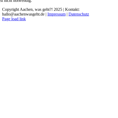
ist nicht notwendig.
Copyright Aachen, was geht?! 2025 | Kontakt:
hallo@aachenwasgeht.de |
Impressum
|
Datenschutz
Instagram
LinkedIn
Tiktok
YouTube
Page load link
Nach
oben