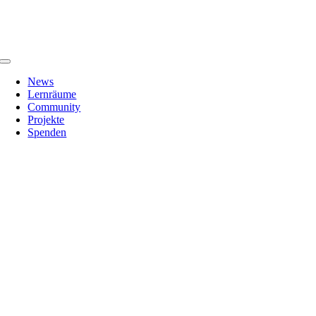
Zum
Inhalt
springen
Toggle
Navigation
News
Lernräume
Community
Projekte
Spenden