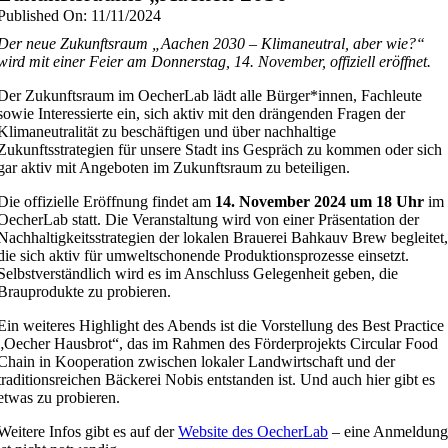
Published On: 11/11/2024
Der neue Zukunftsraum „Aachen 2030 – Klimaneutral, aber wie?“
wird mit einer Feier am Donnerstag, 14. November, offiziell eröffnet.
Der Zukunftsraum im OecherLab lädt alle Bürger*innen, Fachleute
sowie Interessierte ein, sich aktiv mit den drängenden Fragen der
Klimaneutralität zu beschäftigen und über nachhaltige
Zukunftsstrategien für unsere Stadt ins Gespräch zu kommen oder sich
gar aktiv mit Angeboten im Zukunftsraum zu beteiligen.
Die offizielle Eröffnung findet am
14. November 2024 um 18 Uhr
im
OecherLab statt. Die Veranstaltung wird von einer Präsentation der
Nachhaltigkeitsstrategien der lokalen Brauerei Bahkauv Brew begleitet
die sich aktiv für umweltschonende Produktionsprozesse einsetzt.
Selbstverständlich wird es im Anschluss Gelegenheit geben, die
Brauprodukte zu probieren.
Ein weiteres Highlight des Abends ist die Vorstellung des Best Practice
„Oecher Hausbrot“, das im Rahmen des Förderprojekts Circular Food
Chain in Kooperation zwischen lokaler Landwirtschaft und der
traditionsreichen Bäckerei Nobis entstanden ist. Und auch hier gibt es
etwas zu probieren.
Weitere Infos gibt es auf der
Website des OecherLab
– eine Anmeldun