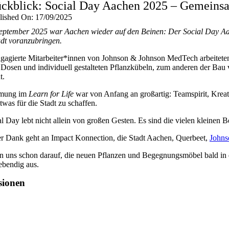
ckblick: Social Day Aachen 2025 – Gemeinsa
lished On: 17/09/2025
eptember 2025 war Aachen wieder auf den Beinen: Der Social Day Aac
adt voranzubringen.
ngagierte Mitarbeiter*innen von Johnson & Johnson MedTech arbeitet
Dosen und individuell gestalteten Pflanzkübeln, zum anderen der Bau
t.
mmung im
Learn for Life
war von Anfang an großartig: Teamspirit, Kreat
etwas für die Stadt zu schaffen.
l Day lebt nicht allein von großen Gesten. Es sind die vielen kleinen B
er Dank geht an Impact Konnection, die Stadt Aachen, Querbeet,
Johns
n uns schon darauf, die neuen Pflanzen und Begegnungsmöbel bald in d
ebendig aus.
sionen