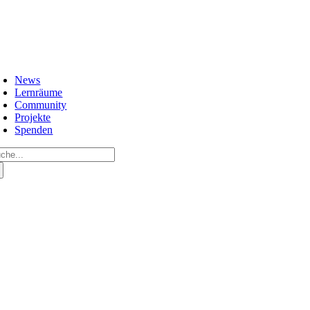
Zum
Inhalt
springen
oggle
avigation
News
Lernräume
Community
Projekte
Spenden
che
ch: