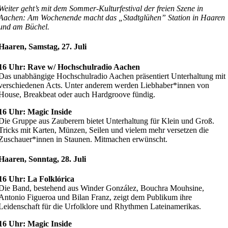
Weiter geht’s mit dem Sommer-Kulturfestival der freien Szene in
Aachen: Am Wochenende macht das „Stadtglühen” Station in Haaren
und am Büchel.
Haaren, Samstag, 27. Juli
16 Uhr: Rave w/ Hochschulradio Aachen
Das unabhängige Hochschulradio Aachen präsentiert Unterhaltung mit
verschiedenen Acts. Unter anderem werden Liebhaber*innen von
House, Breakbeat oder auch Hardgroove fündig.
16 Uhr: Magic Inside
Die Gruppe aus Zauberern bietet Unterhaltung für Klein und Groß.
Tricks mit Karten, Münzen, Seilen und vielem mehr versetzen die
Zuschauer*innen in Staunen. Mitmachen erwünscht.
Haaren, Sonntag, 28. Juli
16 Uhr: La Folklórica
Die Band, bestehend aus Winder González, Bouchra Mouhsine,
Antonio Figueroa und Bilan Franz, zeigt dem Publikum ihre
Leidenschaft für die Urfolklore und Rhythmen Lateinamerikas.
16 Uhr: Magic Inside