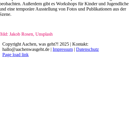
beobachten. Außerdem gibt es Workshops für Kinder und Jugendliche
und eine temporäre Ausstellung von Fotos und Publikationen aus der
Szene.
Bild: Jakob Rosen, Unsplash
Copyright Aachen, was geht?! 2025 | Kontakt:
hallo@aachenwasgeht.de |
Impressum
|
Datenschutz
Instagram
LinkedIn
Tiktok
YouTube
Page load link
Nach
oben