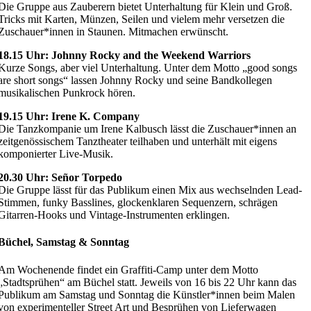
Die Gruppe aus Zauberern bietet Unterhaltung für Klein und Groß.
Tricks mit Karten, Münzen, Seilen und vielem mehr versetzen die
Zuschauer*innen in Staunen. Mitmachen erwünscht.
18.15 Uhr: Johnny Rocky and the Weekend Warriors
Kurze Songs, aber viel Unterhaltung. Unter dem Motto „good songs
are short songs“ lassen Johnny Rocky und seine Bandkollegen
musikalischen Punkrock hören.
19.15 Uhr: Irene K. Company
Die Tanzkompanie um Irene Kalbusch lässt die Zuschauer*innen an
zeitgenössischem Tanztheater teilhaben und unterhält mit eigens
komponierter Live-Musik.
20.30 Uhr: Señor Torpedo
Die Gruppe lässt für das Publikum einen Mix aus wechselnden Lead-
Stimmen, funky Basslines, glockenklaren Sequenzern, schrägen
Gitarren-Hooks und Vintage-Instrumenten erklingen.
Büchel, Samstag & Sonntag
Am Wochenende findet ein Graffiti-Camp unter dem Motto
„Stadtsprühen“ am Büchel statt. Jeweils von 16 bis 22 Uhr kann das
Publikum am Samstag und Sonntag die Künstler*innen beim Malen
von experimenteller Street Art und Besprühen von Lieferwagen