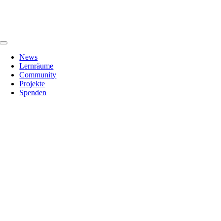
Zum
Inhalt
springen
Toggle
Navigation
News
Lernräume
Community
Projekte
Spenden