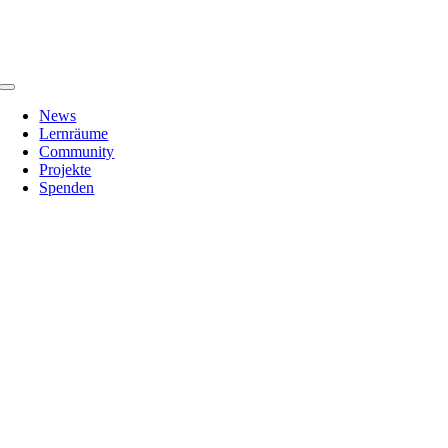
Zum
Inhalt
springen
Toggle
Navigation
News
Lernräume
Community
Projekte
Spenden