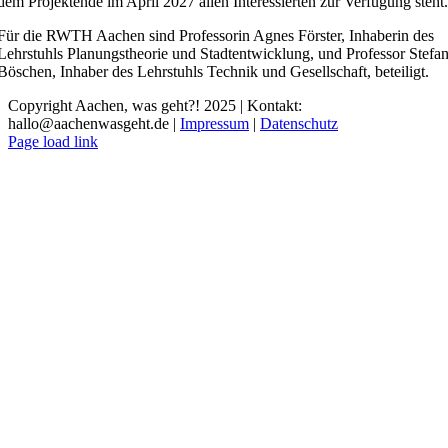
dem Projektende im April 2027 allen Interessierten zur Verfügung steht
Für die RWTH Aachen sind Professorin Agnes Förster, Inhaberin des
Lehrstuhls Planungstheorie und Stadtentwicklung, und Professor Stefa
Böschen, Inhaber des Lehrstuhls Technik und Gesellschaft, beteiligt.
Copyright Aachen, was geht?! 2025 | Kontakt:
hallo@aachenwasgeht.de |
Impressum
|
Datenschutz
Instagram
LinkedIn
Tiktok
YouTube
Page load link
Nach
oben