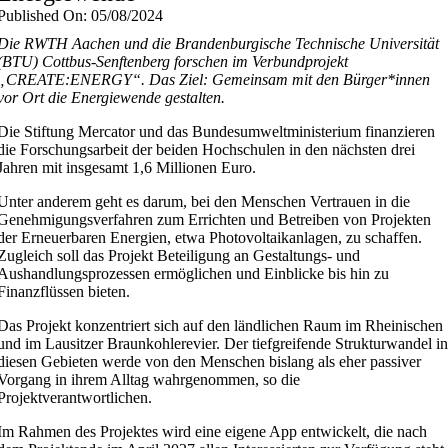
Published On: 05/08/2024
Die RWTH Aachen und die Brandenburgische Technische Universität
(BTU) Cottbus-Senftenberg forschen im Verbundprojekt
„CREATE:ENERGY“. Das Ziel: Gemeinsam mit den Bürger*innen
vor Ort die Energiewende gestalten.
Die Stiftung Mercator und das Bundesumweltministerium finanzieren
die Forschungsarbeit der beiden Hochschulen in den nächsten drei
Jahren mit insgesamt 1,6 Millionen Euro.
Unter anderem geht es darum, bei den Menschen Vertrauen in die
Genehmigungsverfahren zum Errichten und Betreiben von Projekten
der Erneuerbaren Energien, etwa Photovoltaikanlagen, zu schaffen.
Zugleich soll das Projekt Beteiligung an Gestaltungs- und
Aushandlungsprozessen ermöglichen und Einblicke bis hin zu
Finanzflüssen bieten.
Das Projekt konzentriert sich auf den ländlichen Raum im Rheinischen
und im Lausitzer Braunkohlerevier. Der tiefgreifende Strukturwandel i
diesen Gebieten werde von den Menschen bislang als eher passiver
Vorgang in ihrem Alltag wahrgenommen, so die
Projektverantwortlichen.
Im Rahmen des Projektes wird eine eigene App entwickelt, die nach