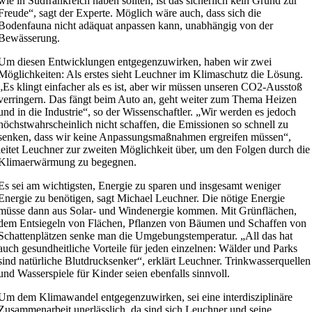
wie in Südfrankreich haben sollten, ist das sicherlich kein Grund zur
Freude“, sagt der Experte. Möglich wäre auch, dass sich die
Bodenfauna nicht adäquat anpassen kann, unabhängig von der
Bewässerung.
Um diesen Entwicklungen entgegenzuwirken, haben wir zwei
Möglichkeiten: Als erstes sieht Leuchner im Klimaschutz die Lösung.
„Es klingt einfacher als es ist, aber wir müssen unseren CO2-Ausstoß
verringern. Das fängt beim Auto an, geht weiter zum Thema Heizen
und in die Industrie“, so der Wissenschaftler. „Wir werden es jedoch
höchstwahrscheinlich nicht schaffen, die Emissionen so schnell zu
senken, dass wir keine Anpassungsmaßnahmen ergreifen müssen“,
leitet Leuchner zur zweiten Möglichkeit über, um den Folgen durch die
Klimaerwärmung zu begegnen.
Es sei am wichtigsten, Energie zu sparen und insgesamt weniger
Energie zu benötigen, sagt Michael Leuchner. Die nötige Energie
müsse dann aus Solar- und Windenergie kommen. Mit Grünflächen,
dem Entsiegeln von Flächen, Pflanzen von Bäumen und Schaffen von
Schattenplätzen senke man die Umgebungstemperatur. „All das hat
auch gesundheitliche Vorteile für jeden einzelnen: Wälder und Parks
sind natürliche Blutdrucksenker“, erklärt Leuchner. Trinkwasserquellen
und Wasserspiele für Kinder seien ebenfalls sinnvoll.
Um dem Klimawandel entgegenzuwirken, sei eine interdisziplinäre
Zusammenarbeit unerlässlich, da sind sich Leuchner und seine