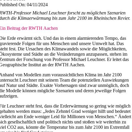
Published On: 04/11/2024
RWTH-Professor Michael Leuchner forscht zu möglichen Szenarien
durch die Klimaerwärmung bis zum Jahr 2100 im Rheinischen Revier.
Ein Beitrag der RWTH Aachen
Die Erde erwärmt sich. Und das in einem alarmierenden Tempo, das
gravierende Folgen für uns Menschen und unsere Umwelt hat. Das
steht fest. Die Ursachen des Klimawandels sowie die Möglichkeiten,
Ökosysteme und Städte an die Veränderungen anzupassen, stehen im
Zentrum der Forschung von Professor Michael Leuchner. Er leitet das
Geographische Institut an der RWTH Aachen.
Anhand von Modellen zum voraussichtlichen Klima im Jahr 2100
untersucht Leuchner mit seinem Team die potenziellen Auswirkungen
auf Natur und Städte. Exakte Vorhersagen sind zwar unmöglich, doch
die Modelle können mögliche Szenarien und deren jeweilige Folgen
aufzeigen.
Für Leuchner steht fest, dass die Erderwärmung so gering wie möglich
gehalten werden muss: „Jedes Zehntel Grad weniger hilft und bedeutet
vielleicht am Ende weniger Leid für Millionen von Menschen.“ Ändert
sich gesellschaftlich und politisch nichts und stoßen wir weiterhin zu
viel CO2 aus, könnte die Temperatur bis zum Jahr 2100 im Extremfall