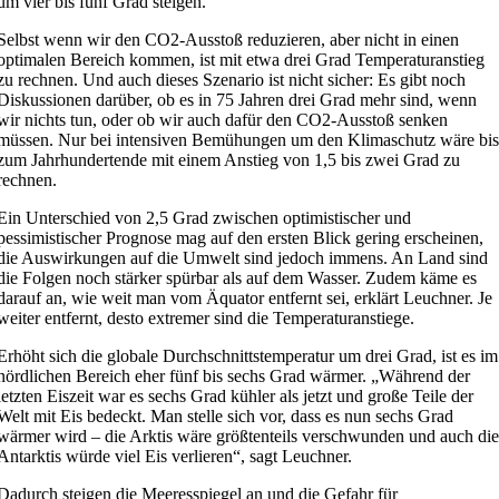
um vier bis fünf Grad steigen.
Selbst wenn wir den CO2-Ausstoß reduzieren, aber nicht in einen
optimalen Bereich kommen, ist mit etwa drei Grad Temperaturanstieg
zu rechnen. Und auch dieses Szenario ist nicht sicher: Es gibt noch
Diskussionen darüber, ob es in 75 Jahren drei Grad mehr sind, wenn
wir nichts tun, oder ob wir auch dafür den CO2-Ausstoß senken
müssen. Nur bei intensiven Bemühungen um den Klimaschutz wäre bi
zum Jahrhundertende mit einem Anstieg von 1,5 bis zwei Grad zu
rechnen.
Ein Unterschied von 2,5 Grad zwischen optimistischer und
pessimistischer Prognose mag auf den ersten Blick gering erscheinen,
die Auswirkungen auf die Umwelt sind jedoch immens. An Land sind
die Folgen noch stärker spürbar als auf dem Wasser. Zudem käme es
darauf an, wie weit man vom Äquator entfernt sei, erklärt Leuchner. Je
weiter entfernt, desto extremer sind die Temperaturanstiege.
Erhöht sich die globale Durchschnittstemperatur um drei Grad, ist es im
nördlichen Bereich eher fünf bis sechs Grad wärmer. „Während der
letzten Eiszeit war es sechs Grad kühler als jetzt und große Teile der
Welt mit Eis bedeckt. Man stelle sich vor, dass es nun sechs Grad
wärmer wird – die Arktis wäre größtenteils verschwunden und auch di
Antarktis würde viel Eis verlieren“, sagt Leuchner.
Dadurch steigen die Meeresspiegel an und die Gefahr für