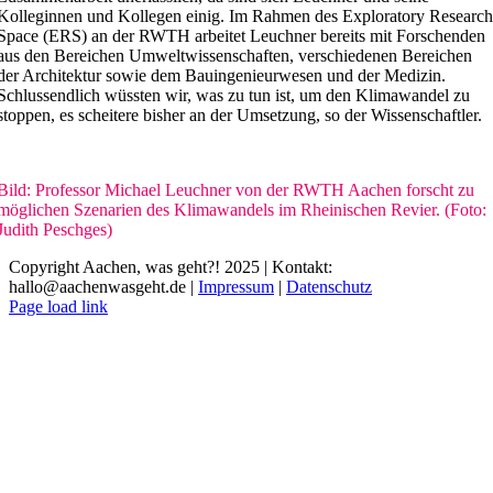
Kolleginnen und Kollegen einig. Im Rahmen des Exploratory Researc
Space (ERS) an der RWTH arbeitet Leuchner bereits mit Forschenden
aus den Bereichen Umweltwissenschaften, verschiedenen Bereichen
der Architektur sowie dem Bauingenieurwesen und der Medizin.
Schlussendlich wüssten wir, was zu tun ist, um den Klimawandel zu
stoppen, es scheitere bisher an der Umsetzung, so der Wissenschaftler.
Bild:
Professor Michael Leuchner von der RWTH Aachen forscht zu
möglichen Szenarien des Klimawandels im Rheinischen Revier.
(Foto:
Judith Peschges)
Copyright Aachen, was geht?! 2025 | Kontakt:
hallo@aachenwasgeht.de |
Impressum
|
Datenschutz
Instagram
LinkedIn
Tiktok
YouTube
Page load link
Nach
oben