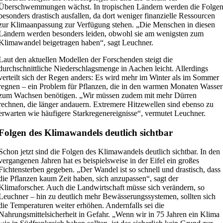
Überschwemmungen wächst. In tropischen Ländern werden die Folge
besonders drastisch ausfallen, da dort weniger finanzielle Ressourcen
zur Klimaanpassung zur Verfügung stehen. „Die Menschen in diesen
Ländern werden besonders leiden, obwohl sie am wenigsten zum
Klimawandel beigetragen haben“, sagt Leuchner.
Laut den aktuellen Modellen der Forschenden steigt die
durchschnittliche Niederschlagsmenge in Aachen leicht. Allerdings
verteilt sich der Regen anders: Es wird mehr im Winter als im Sommer
regnen – ein Problem für Pflanzen, die in den warmen Monaten Wasser
zum Wachsen benötigen. „Wir müssen zudem mit mehr Dürren
rechnen, die länger andauern. Extremere Hitzewellen sind ebenso zu
erwarten wie häufigere Starkregenereignisse“, vermutet Leuchner.
Folgen des Klimawandels deutlich sichtbar
Schon jetzt sind die Folgen des Klimawandels deutlich sichtbar. In den
vergangenen Jahren hat es beispielsweise in der Eifel ein großes
Fichtensterben gegeben. „Der Wandel ist so schnell und drastisch, dass
die Pflanzen kaum Zeit haben, sich anzupassen“, sagt der
Klimaforscher. Auch die Landwirtschaft müsse sich verändern, so
Leuchner – hin zu deutlich mehr Bewässerungssystemen, sollten sich
die Temperaturen weiter erhöhen. Andernfalls sei die
Nahrungsmittelsicherheit in Gefahr. „Wenn wir in 75 Jahren ein Klima