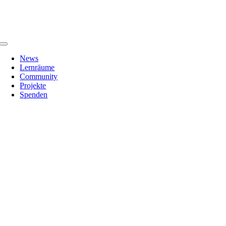
Zum
Inhalt
springen
Toggle
Navigation
News
Lernräume
Community
Projekte
Spenden