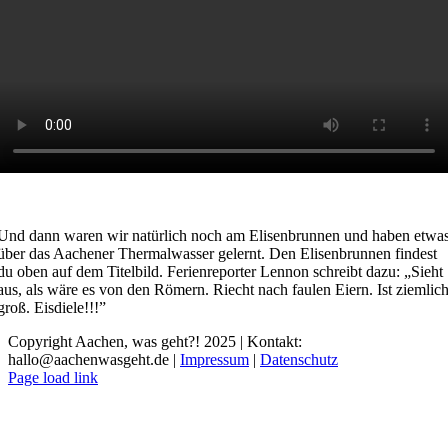
Und dann waren wir natürlich noch am Elisenbrunnen und haben etwa
über das Aachener Thermalwasser gelernt. Den Elisenbrunnen findest
du oben auf dem Titelbild. Ferienreporter Lennon schreibt dazu: „Sieht
aus, als wäre es von den Römern. Riecht nach faulen Eiern. Ist ziemlic
groß. Eisdiele!!!”
Copyright Aachen, was geht?! 2025 | Kontakt:
hallo@aachenwasgeht.de |
Impressum
|
Datenschutz
Instagram
LinkedIn
Tiktok
YouTube
Page load link
Nach
oben