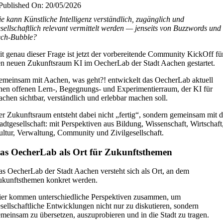
Published On: 20/05/2026
e kann Künstliche Intelligenz verständlich, zugänglich und
sellschaftlich relevant vermittelt werden — jenseits von Buzzwords und
ech-Bubble?
t genau dieser Frage ist jetzt der vorbereitende Community KickOff fü
n neuen Zukunftsraum KI im OecherLab der Stadt Aachen gestartet.
meinsam mit Aachen, was geht?! entwickelt das OecherLab aktuell
nen offenen Lern-, Begegnungs- und Experimentierraum, der KI für
chen sichtbar, verständlich und erlebbar machen soll.
r Zukunftsraum entsteht dabei nicht „fertig“, sondern gemeinsam mit d
adtgesellschaft: mit Perspektiven aus Bildung, Wissenschaft, Wirtschaft
ltur, Verwaltung, Community und Zivilgesellschaft.
as OecherLab als Ort für Zukunftsthemen
s OecherLab der Stadt Aachen versteht sich als Ort, an dem
kunftsthemen konkret werden.
er kommen unterschiedliche Perspektiven zusammen, um
sellschaftliche Entwicklungen nicht nur zu diskutieren, sondern
meinsam zu übersetzen, auszuprobieren und in die Stadt zu tragen.