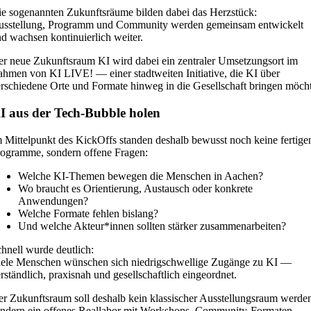
e sogenannten Zukunftsräume bilden dabei das Herzstück:
usstellung, Programm und Community werden gemeinsam entwickelt
d wachsen kontinuierlich weiter.
r neue Zukunftsraum KI wird dabei ein zentraler Umsetzungsort im
hmen von KI LIVE! — einer stadtweiten Initiative, die KI über
rschiedene Orte und Formate hinweg in die Gesellschaft bringen möcht
I aus der Tech-Bubble holen
 Mittelpunkt des KickOffs standen deshalb bewusst noch keine fertige
ogramme, sondern offene Fragen:
Welche KI-Themen bewegen die Menschen in Aachen?
Wo braucht es Orientierung, Austausch oder konkrete
Anwendungen?
Welche Formate fehlen bislang?
Und welche Akteur*innen sollten stärker zusammenarbeiten?
hnell wurde deutlich:
ele Menschen wünschen sich niedrigschwellige Zugänge zu KI —
rständlich, praxisnah und gesellschaftlich eingeordnet.
r Zukunftsraum soll deshalb kein klassischer Ausstellungsraum werde
ndern ein offenes Reallabor mit Workshops, Community-Formaten,