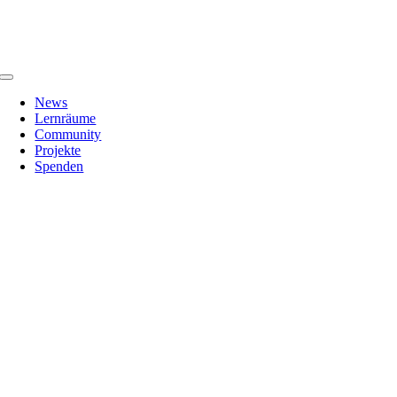
Zum
Inhalt
springen
Toggle
Navigation
News
Lernräume
Community
Projekte
Spenden