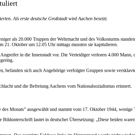
uliert
erten. Als erste deutsche Großstadt wird Aachen besetzt.
iger als 20.000 Truppen der Wehrmacht und des Volkssturms standen 
 am 21. Oktober um 12.05 Uhr mittags mussten sie kapitulieren.
 Angreifer in die Innenstadt vor. Die Verteidiger verloren 4.000 Mann
 gering.
, befanden sich auch Angehörige verfolgter Gruppen sowie versklavte 
chlacht und die Befreiung Aachens vom Nationalsozialismus erinnert.
le des Monats” ausgewählt und stammt vom 17. Oktober 1944, wenige Ta
ldunterschrift lautet in deutscher Übersetzung: „Diese beiden waren 