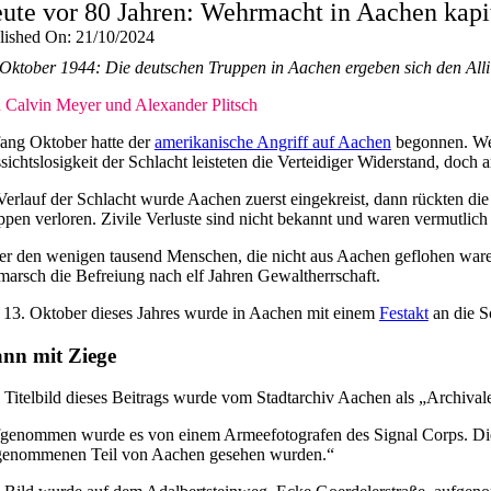
ute vor 80 Jahren: Wehrmacht in Aachen kapit
lished On: 21/10/2024
 Oktober 1944: Die deutschen Truppen in Aachen ergeben sich den Allii
 Calvin Meyer und Alexander Plitsch
ang Oktober hatte der
amerikanische Angriff auf Aachen
begonnen. Wen
sichtslosigkeit der Schlacht leisteten die Verteidiger Widerstand, doch
Verlauf der Schlacht wurde Aachen zuerst eingekreist, dann rückten die
ppen verloren. Zivile Verluste sind nicht bekannt und waren vermutlich
er den wenigen tausend Menschen, die nicht aus Aachen geflohen waren
marsch die Befreiung nach elf Jahren Gewaltherrschaft.
13. Oktober dieses Jahres wurde in Aachen mit einem
Festakt
an die S
nn mit Ziege
 Titelbild dieses Beitrags wurde vom Stadtarchiv Aachen als „Archiva
genommen wurde es von einem Armeefotografen des Signal Corps. Die Bi
genommenen Teil von Aachen gesehen wurden.“