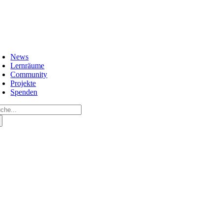
Zum
Inhalt
springen
oggle
avigation
News
Lernräume
Community
Projekte
Spenden
che
ch: