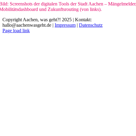
Bild: Screenshots der digitalen Tools der Stadt Aachen – Mängelmelder
Mobilitätsdashboard und Zukunftsrouting (von links).
Copyright Aachen, was geht?! 2025 | Kontakt:
hallo@aachenwasgeht.de |
Impressum
|
Datenschutz
Instagram
LinkedIn
Tiktok
YouTube
Page load link
Nach
oben