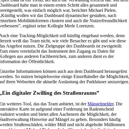
Dashboard habe man in einem ersten Schritt alles gesammelt und
bereitgestellt, was einfach möglich war, berichtet Michael Pielen.
„Künftig wollen wir das Dashboard dynamischer gestalten, nach
einzelnen Mobilitätsformen clustern und auch die Nutzerfreundlichkeit
verbessern”, ergänzt seine Kollegin Merle Lorenzen.
Auch eine Tracking-Möglichkeit soll künftig eingebaut werden, denn
derzeit weiß das Team nicht, wie viele Besucher es gibt und wie diese
das Angebot nutzen. Die Zielgruppe des Dashboards ist zweigeteilt:
Zum einen vereinfacht das Instrument den Zugang zu Daten für
Kollegen aus anderen Fachbereichen, zum anderen dient es der
Information der Öffentlichkeit.
Einzelne Informationen können auch aus dem Dashboard herausgelöst
werden. So nutzen beispielsweise einige Einzelhändler die Möglichkeit
auf ihren Webseiten die aktuelle Auslastung der Parkhäuser anzuzeigen
„Ein digitaler Zwilling des Straßenraums”
Ein weiteres Tool, das das Team anbietet, ist der
Mängelmelder
. Die
interaktive Karte ist aufgrund einer Forderung im Radentscheid
realisiert worden und bietet allen Aachenern die Möglichkeit, der
Stadtverwaltung Hinweise auf Mängel zu geben. Besonders häufig
werden Straßenschäden, wilder Müll und nicht abgeholte Mülltonnen