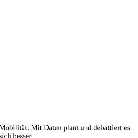
Mobilität: Mit Daten plant und debattiert es
sich besser