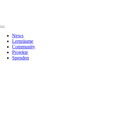
Zum
Inhalt
springen
Toggle
Navigation
News
Lernräume
Community
Projekte
Spenden