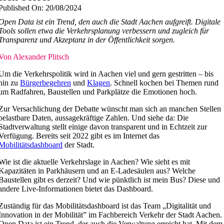
Published On: 20/08/2024
Open Data ist ein Trend, den auch die Stadt Aachen aufgreift. Digitale
Tools sollen etwa die Verkehrsplanung verbessern und zugleich für
Transparenz und Akzeptanz in der Öffentlichkeit sorgen.
Von Alexander Plitsch
Um die Verkehrspolitik wird in Aachen viel und gern gestritten – bis
hin zu
Bürgerbegehren
und
Klagen
. Schnell kochen bei Themen rund
um Radfahren, Baustellen und Parkplätze die Emotionen hoch.
Zur Versachlichung der Debatte wünscht man sich an manchen Stellen
belastbare Daten, aussagekräftige Zahlen. Und siehe da: Die
Stadtverwaltung stellt einige davon transparent und in Echtzeit zur
Verfügung. Bereits seit 2022 gibt es im Internet das
Mobilitätsdashboard
der Stadt.
Wie ist die aktuelle Verkehrslage in Aachen? Wie sieht es mit
Kapazitäten in Parkhäusern und an E-Ladesäulen aus? Welche
Baustellen gibt es derzeit? Und wie pünktlich ist mein Bus? Diese und
andere Live-Informationen bietet das Dashboard.
Zuständig für das Mobilitätsdashboard ist das Team „Digitalität und
Innovation in der Mobilität” im Fachbereich Verkehr der Stadt Aachen.
Open Data ist ein Trend, der auch die Verwaltung erreicht hat. Mit dem