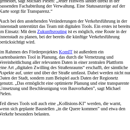
gemeldet, sagt Michael Pielen: „Jeder Hinweis landet direkt in der
passenden Fachabteilung der Verwaltung. Eine Statusanzeige auf der
Karte sorgt für Transparenz.“
Auch bei den anstehenden Veränderungen der Verkehrsführung in der
Innenstadt unterstützt das Team mit digitalen Tools. Ein erstes ist bereit
im Einsatz: Mit dem
Zukunftsrouting
ist es möglich, eine Route in der
Innenstadt zu planen, bei der bereits die künftige Verkehrsführung
berücksichtigt wird.
Im Rahmen des Förderprojektes
KomIT
ist außerdem ein
kartenbasiertes Tool in Planung, das durch die Vernetzung und
Vereinheitlichung aller relevanten Daten in einer zentralen Plattform
eine Art „digitalen Zwilling des Straßenraums“ erschafft, der sämtliche
Aspekte auf, unter und über der Straße umfasst. Dabei werden nicht nu
Daten der Stadt, sondern zum Beispiel auch Daten der Regionetz
genutzt. „Das ermöglicht eine optimierte Planung und eine transparente
Umsetzung und Beschleunigung von Bauvorhaben”, sagt Michael
Pielen.
Teil dieses Tools soll auch eine „Kollisions-KI” werden, die warnt,
wenn sich geplante Baustellen „in die Quere kommen” und etwa den
Verkehr besonders belasten.